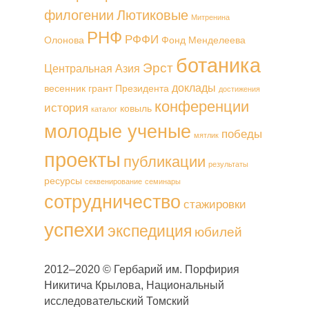
филогении
Лютиковые
Митренина
РНФ
РФФИ
Олонова
Фонд Менделеева
ботаника
Эрст
Центральная Азия
доклады
весенник
грант Президента
достижения
конференции
история
ковыль
каталог
молодые ученые
победы
мятлик
проекты
публикации
результаты
ресурсы
секвенирование
семинары
сотрудничество
стажировки
успехи
экспедиция
юбилей
2012–2020 © Гербарий им. Порфирия
Никитича Крылова, Национальный
исследовательский Томский