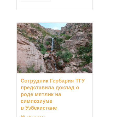
Сотрудник Гербария ТГУ
представила доклад о
роде мятлик на
симпозиуме
в Узбекистане