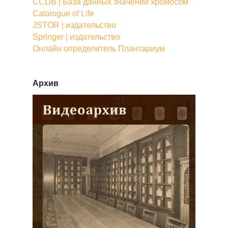
CCDB | База данных значений хромосом
Catalogue of Life
JSTOR | издательство
Springer | издательство
Онлайн определитель Плантариум
Архив