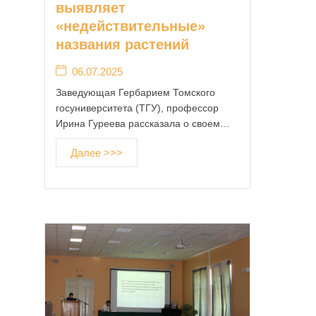
выявляет
2
«недействительные»
8
.
названия растений
0
06.07.2025
4
.
Заведующая Гербарием Томского
2
госуниверситета (ТГУ), профессор
0
Ирина Гуреева рассказала о своем…
1
5
Далее >>>
а
в
т
о
р
A
d
m
i
n