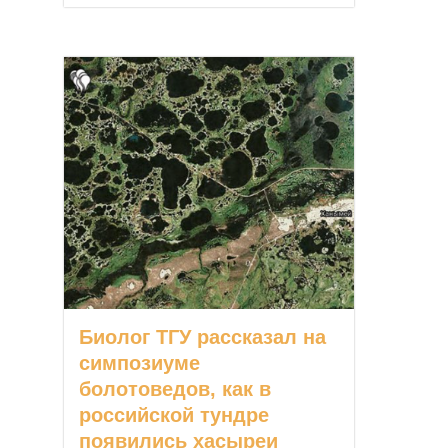
Биолог ТГУ рассказал на
симпозиуме
болотоведов, как в
российской тундре
появились хасыреи