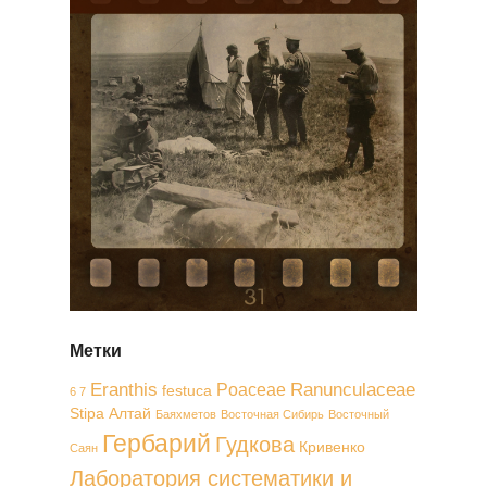
Метки
Eranthis
Ranunculaceae
Poaceae
festuca
6 7
Stipa
Алтай
Баяхметов
Восточная Сибирь
Восточный
Гербарий
Гудкова
Кривенко
Саян
Лаборатория систематики и