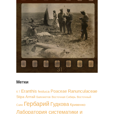
Метки
Eranthis
Ranunculaceae
Poaceae
festuca
6 7
Stipa
Алтай
Баяхметов
Восточная Сибирь
Восточный
Гербарий
Гудкова
Кривенко
Саян
Лаборатория систематики и