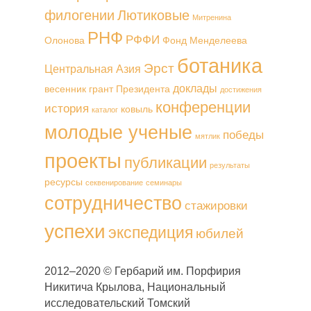
филогении
Лютиковые
Митренина
РНФ
РФФИ
Олонова
Фонд Менделеева
ботаника
Эрст
Центральная Азия
доклады
весенник
грант Президента
достижения
конференции
история
ковыль
каталог
молодые ученые
победы
мятлик
проекты
публикации
результаты
ресурсы
секвенирование
семинары
сотрудничество
стажировки
успехи
экспедиция
юбилей
2012–2020 © Гербарий им. Порфирия
Никитича Крылова, Национальный
исследовательский Томский