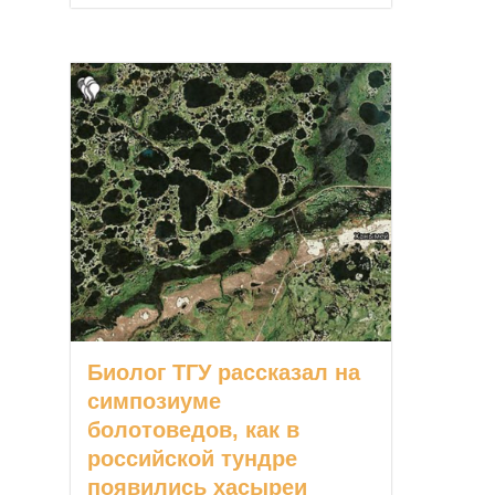
Биолог ТГУ рассказал на
симпозиуме
болотоведов, как в
российской тундре
появились хасыреи