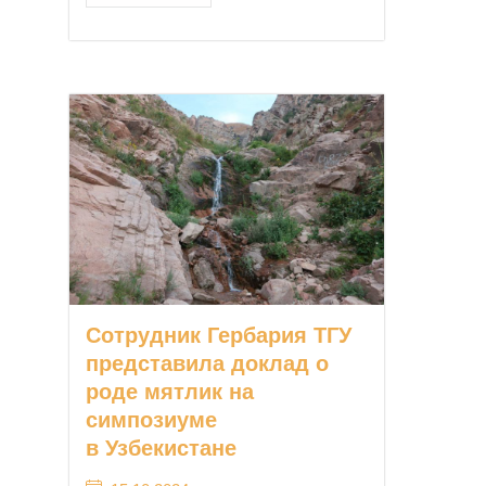
Сотрудник Гербария ТГУ
представила доклад о
роде мятлик на
симпозиуме
в Узбекистане