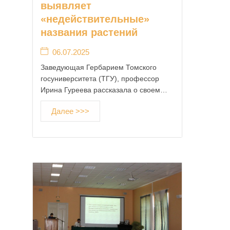
выявляет
2
«недействительные»
8
.
названия растений
0
06.07.2025
4
.
Заведующая Гербарием Томского
2
госуниверситета (ТГУ), профессор
0
Ирина Гуреева рассказала о своем…
1
5
Далее >>>
а
в
т
о
р
A
d
m
i
n