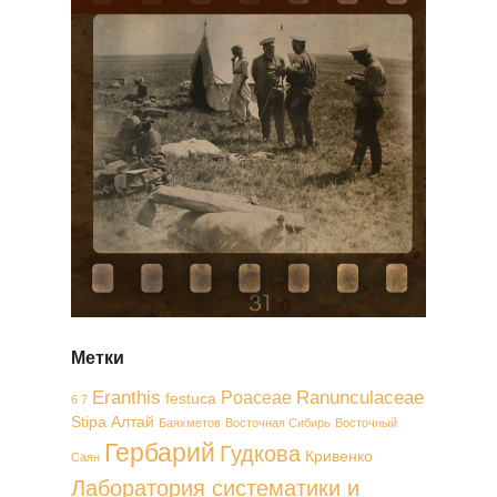
Метки
Eranthis
Ranunculaceae
Poaceae
festuca
6 7
Stipa
Алтай
Баяхметов
Восточная Сибирь
Восточный
Гербарий
Гудкова
Кривенко
Саян
Лаборатория систематики и