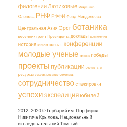
филогении
Лютиковые
Митренина
РНФ
РФФИ
Олонова
Фонд Менделеева
ботаника
Эрст
Центральная Азия
доклады
весенник
грант Президента
достижения
конференции
история
ковыль
каталог
молодые ученые
победы
мятлик
проекты
публикации
результаты
ресурсы
секвенирование
семинары
сотрудничество
стажировки
успехи
экспедиция
юбилей
2012–2020 © Гербарий им. Порфирия
Никитича Крылова, Национальный
исследовательский Томский