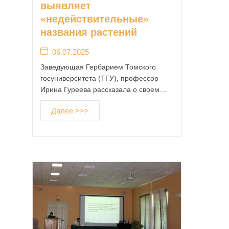
выявляет
2
«недействительные»
8
.
названия растений
0
06.07.2025
4
.
Заведующая Гербарием Томского
2
госуниверситета (ТГУ), профессор
0
Ирина Гуреева рассказала о своем…
1
5
Далее >>>
а
в
т
о
р
A
d
m
i
n