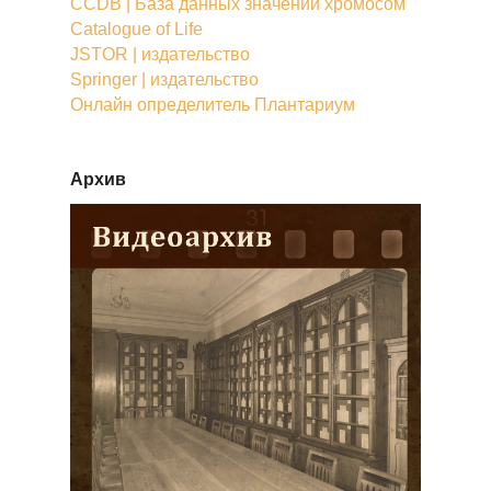
CCDB | База данных значений хромосом
Catalogue of Life
JSTOR | издательство
Springer | издательство
Онлайн определитель Плантариум
Архив