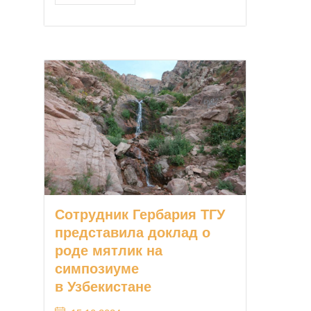
Сотрудник Гербария ТГУ
представила доклад о
роде мятлик на
симпозиуме
в Узбекистане