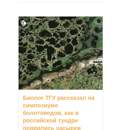
Биолог ТГУ рассказал на
симпозиуме
болотоведов, как в
российской тундре
появились хасыреи