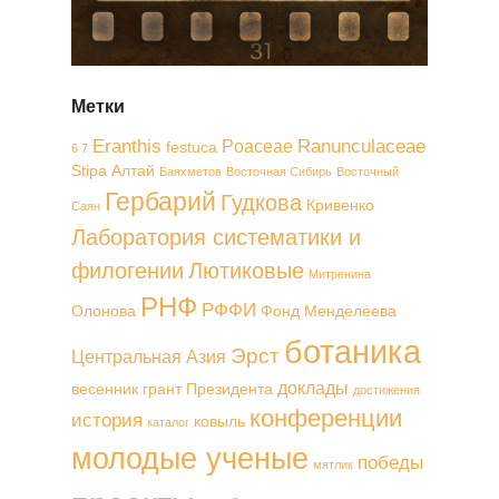
Метки
Eranthis
Ranunculaceae
Poaceae
festuca
6 7
Stipa
Алтай
Баяхметов
Восточная Сибирь
Восточный
Гербарий
Гудкова
Кривенко
Саян
Лаборатория систематики и
филогении
Лютиковые
Митренина
РНФ
РФФИ
Олонова
Фонд Менделеева
ботаника
Эрст
Центральная Азия
доклады
весенник
грант Президента
достижения
конференции
история
ковыль
каталог
молодые ученые
победы
мятлик