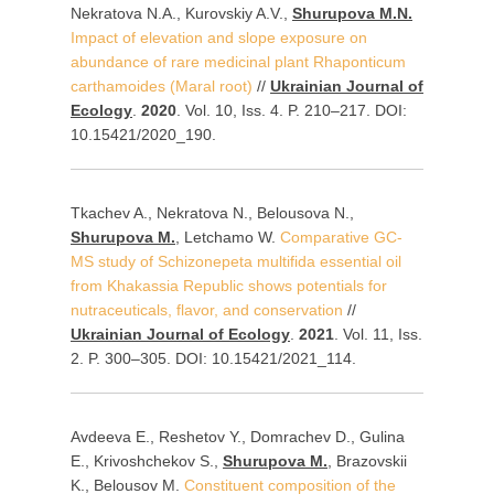
Nekratova N.A., Kurovskiy A.V.,
Shurupova M.N.
Impact of elevation and slope exposure on
abundance of rare medicinal plant Rhaponticum
carthamoides (Maral root)
//
Ukrainian Journal of
Ecology
.
2020
. Vol. 10, Iss. 4. P. 210–217. DOI:
10.15421/2020_190.
Tkachev A., Nekratova N., Belousova N.,
Shurupova M.
, Letchamo W.
Comparative GC-
MS study of Schizonepeta multifida essential oil
from Khakassia Republic shows potentials for
nutraceuticals, flavor, and conservation
//
Ukrainian Journal of Ecology
.
2021
. Vol. 11, Iss.
2. P. 300–305. DOI: 10.15421/2021_114.
Avdeeva E., Reshetov Y., Domrachev D., Gulina
E., Krivoshchekov S.,
Shurupova M.
, Brazovskii
K., Belousov M.
Constituent composition of the