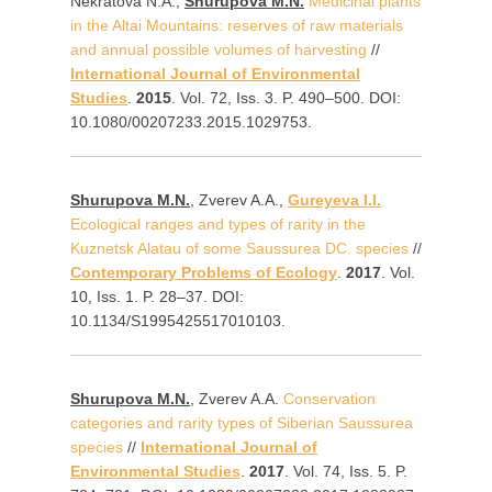
Nekratova N.A.,
Shurupova M.N.
Medicinal plants
in the Altai Mountains: reserves of raw materials
and annual possible volumes of harvesting
//
International Journal of Environmental
Studies
.
2015
. Vol. 72, Iss. 3. P. 490–500. DOI:
10.1080/00207233.2015.1029753.
Shurupova M.N.
, Zverev A.A.,
Gureyeva I.I.
Ecological ranges and types of rarity in the
Kuznetsk Alatau of some Saussurea DC. species
//
Contemporary Problems of Ecology
.
2017
. Vol.
10, Iss. 1. P. 28–37. DOI:
10.1134/S1995425517010103.
Shurupova M.N.
, Zverev A.A.
Conservation
categories and rarity types of Siberian Saussurea
species
//
International Journal of
Environmental Studies
.
2017
. Vol. 74, Iss. 5. P.