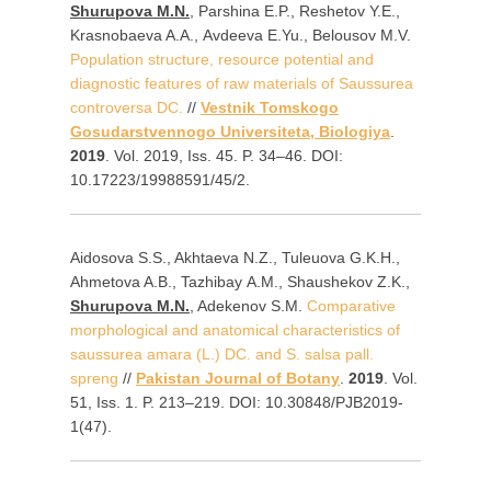
Shurupova M.N.
, Parshina E.P., Reshetov Y.E.,
Krasnobaeva A.А., Avdeeva E.Yu., Belousov M.V.
Population structure, resource potential and
diagnostic features of raw materials of Saussurea
controversa DC.
//
Vestnik Tomskogo
Gosudarstvennogo Universiteta, Biologiya
.
2019
. Vol. 2019, Iss. 45. P. 34–46. DOI:
10.17223/19988591/45/2.
Aidosova S.S., Akhtaeva N.Z., Tuleuova G.K.H.,
Ahmetova A.B., Tazhibay А.М., Shaushekov Z.K.,
Shurupova M.N.
, Adekenov S.M.
Comparative
morphological and anatomical characteristics of
saussurea amara (L.) DC. and S. salsa pall.
spreng
//
Pakistan Journal of Botany
.
2019
. Vol.
51, Iss. 1. P. 213–219. DOI: 10.30848/PJB2019-
1(47).