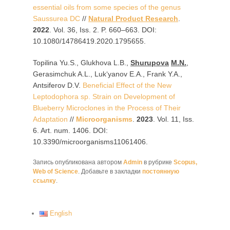
essential oils from some species of the genus
Saussurea DC
//
Natural Product Research
.
2022
. Vol. 36, Iss. 2. P. 660–663. DOI:
10.1080/14786419.2020.1795655.
Topilina Yu.S., Glukhova L.B.,
Shurupova
M
.
N
.
,
Gerasimchuk A.L., Luk‘yanov E.A., Frank Y.A.,
Antsiferov D.V.
Beneficial Effect of the New
Leptodophora sp. Strain on Development of
Blueberry Microclones in the Process of Their
Adaptation
//
Microorganisms
.
2023
. Vol. 11, Iss.
6. Art. num. 1406. DOI:
10.3390/microorganisms11061406.
Запись опубликована автором
Admin
в рубрике
Scopus,
Web of Science
. Добавьте в закладки
постоянную
ссылку
.
English