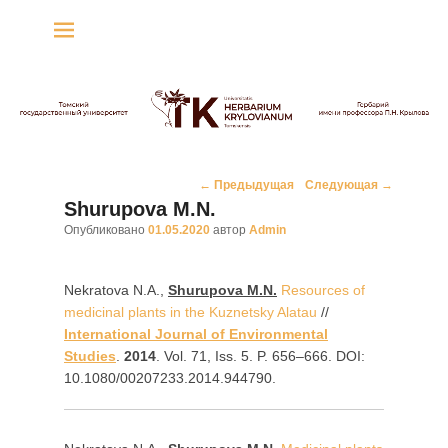
Гербарий имени
профессора П.Н. Крылова
Гербарий
Навигация
←
Предыдущая
Следующая
→
по
Shurupova M.N.
записям
Опубликовано
01.05.2020
автор
Admin
Nekratova N.A.,
Shurupova M.N.
Resources of
medicinal plants in the Kuznetsky Alatau
//
International Journal of Environmental
Studies
.
2014
. Vol. 71, Iss. 5. P. 656–666. DOI:
10.1080/00207233.2014.944790.