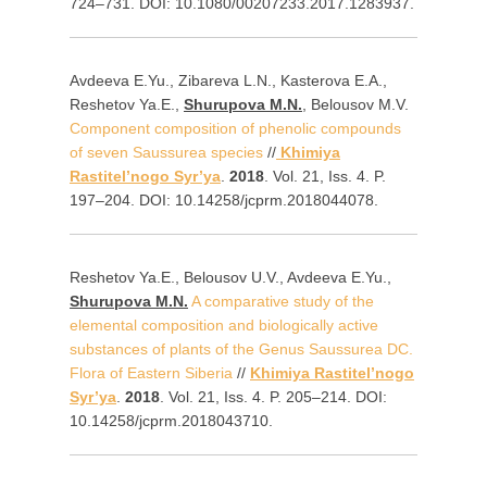
724–731. DOI: 10.1080/00207233.2017.1283937.
Avdeeva E.Yu., Zibareva L.N., Kasterova E.A.,
Reshetov Ya.E.,
Shurupova M.N.
, Belousov M.V.
Component composition of phenolic compounds
of seven Saussurea species
//
Khimiya
Rastitel’nogo Syr’ya
.
2018
. Vol. 21, Iss. 4. P.
197–204. DOI: 10.14258/jcprm.2018044078.
Reshetov Ya.E., Belousov U.V., Avdeeva E.Yu.,
Shurupova M.N.
A comparative study of the
elemental composition and biologically active
substances of plants of the Genus Saussurea DC.
Flora of Eastern Siberia
//
Khimiya Rastitel’nogo
Syr’ya
.
2018
. Vol. 21, Iss. 4. P. 205–214. DOI:
10.14258/jcprm.2018043710.