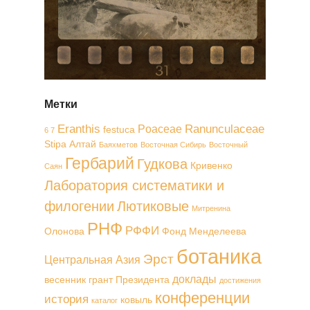
Метки
Eranthis
Ranunculaceae
Poaceae
festuca
6 7
Stipa
Алтай
Баяхметов
Восточная Сибирь
Восточный
Гербарий
Гудкова
Кривенко
Саян
Лаборатория систематики и
филогении
Лютиковые
Митренина
РНФ
РФФИ
Олонова
Фонд Менделеева
ботаника
Эрст
Центральная Азия
доклады
весенник
грант Президента
достижения
конференции
история
ковыль
каталог