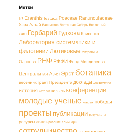
Метки
Eranthis
Ranunculaceae
Poaceae
festuca
6 7
Stipa
Алтай
Баяхметов
Восточная Сибирь
Восточный
Гербарий
Гудкова
Кривенко
Саян
Лаборатория систематики и
филогении
Лютиковые
Митренина
РНФ
РФФИ
Олонова
Фонд Менделеева
ботаника
Эрст
Центральная Азия
доклады
весенник
грант Президента
достижения
конференции
история
ковыль
каталог
молодые ученые
победы
мятлик
проекты
публикации
результаты
ресурсы
секвенирование
семинары
сотрудничество
стажировки