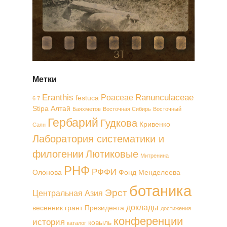
Метки
Eranthis
Ranunculaceae
Poaceae
festuca
6 7
Stipa
Алтай
Баяхметов
Восточная Сибирь
Восточный
Гербарий
Гудкова
Кривенко
Саян
Лаборатория систематики и
филогении
Лютиковые
Митренина
РНФ
РФФИ
Олонова
Фонд Менделеева
ботаника
Эрст
Центральная Азия
доклады
весенник
грант Президента
достижения
конференции
история
ковыль
каталог