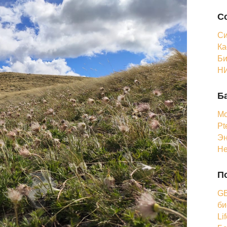
С
Си
Ка
Би
НИ
Б
Мо
Pt
Эн
Н
П
GB
би
Li