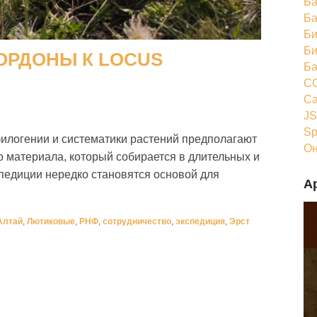
Ба
Ба
Би
Би
КОРДОНЫ К LOCUS
Ба
CC
Ca
JS
Sp
илогении и систематики растений предполагают
Он
 материала, который собирается в длительных и
педиции нередко становятся основой для
А
Алтай
,
Лютиковые
,
РНФ
,
сотрудничество
,
экспедиция
,
Эрст