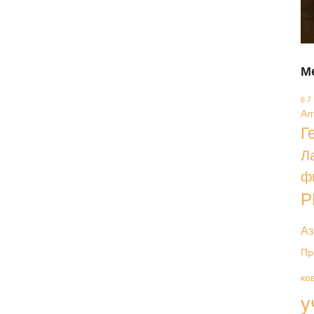
М
6 7
Ал
Г
Л
ф
Р
Аз
Пр
ко
у