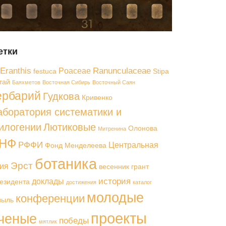
етки
Eranthis
Ranunculaceae
Poaceae
festuca
Stipa
тай
Баяхметов
Восточная Сибирь
Восточный Саян
ербарий
Гудкова
Кривенко
аборатория систематики и
илогении
Лютиковые
Олонова
Митренина
НФ
РФФИ
Центральная
Фонд Менделеева
ботаника
Эрст
ия
весенник
грант
история
доклады
езидента
достижения
каталог
молодые
конференции
выль
проекты
ченые
победы
мятлик