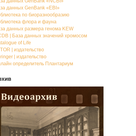
за данных GenBank «NCBI»
за данных GenBank «EBI»
блиотека по биоразнообразию
блиотека флора и фауна
за данных размера генома KEW
DB | База данных значений хромосом
talogue of Life
TOR | издательство
ringer | издательство
лайн определитель Плантариум
рхив