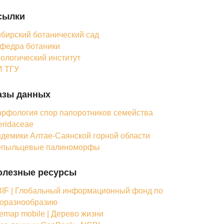
сылки
бирский ботанический сад
федра ботаники
ологический институт
 ТГУ
азы данных
рфология спор папоротников семейства
eridaceae
демики Алтае-Саянской горной области
епыльцевые палиноморфы
олезные ресурсы
IF | Глобальный информационный фонд по
оразнообразию
femap mobile | Дерево жизни