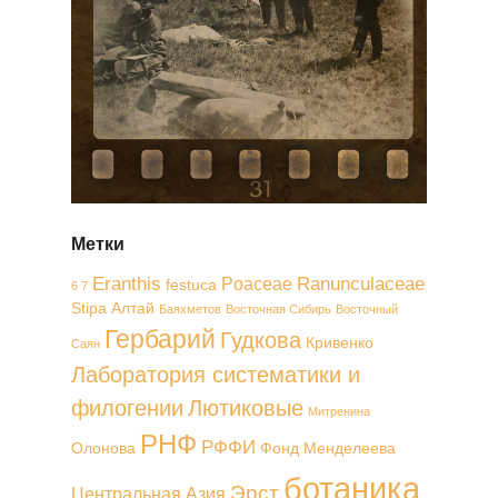
Метки
Eranthis
Ranunculaceae
Poaceae
festuca
6 7
Stipa
Алтай
Баяхметов
Восточная Сибирь
Восточный
Гербарий
Гудкова
Кривенко
Саян
Лаборатория систематики и
филогении
Лютиковые
Митренина
РНФ
РФФИ
Олонова
Фонд Менделеева
ботаника
Эрст
Центральная Азия