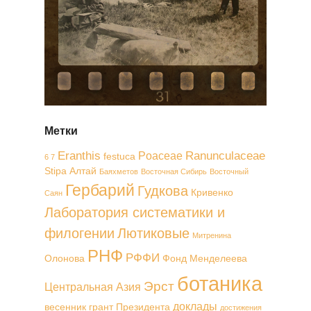
Метки
Eranthis
Ranunculaceae
Poaceae
festuca
6 7
Stipa
Алтай
Баяхметов
Восточная Сибирь
Восточный
Гербарий
Гудкова
Кривенко
Саян
Лаборатория систематики и
филогении
Лютиковые
Митренина
РНФ
РФФИ
Олонова
Фонд Менделеева
ботаника
Эрст
Центральная Азия
доклады
весенник
грант Президента
достижения