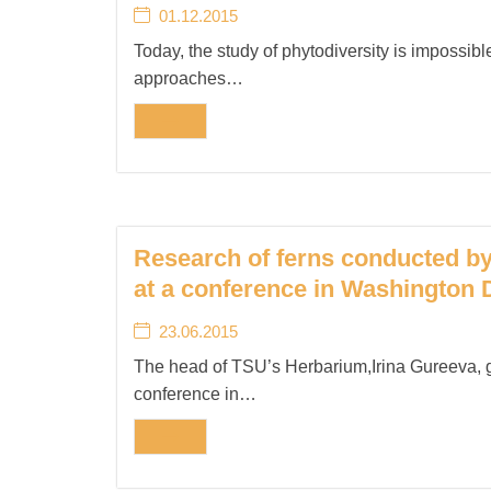
i
01.12.2015
n
Today, the study of phytodiversity is impossible
approaches…
Research of ferns conducted b
at a conference in Washington
23.06.2015
The head of TSU’s Herbarium,Irina Gureeva, ga
conference in…