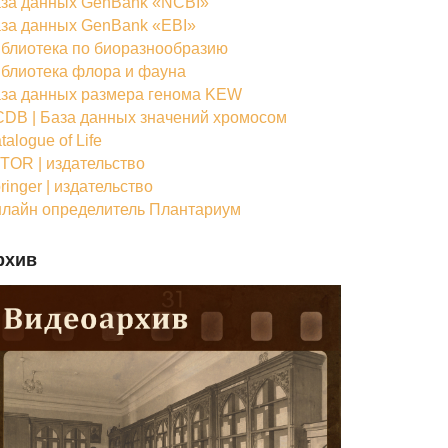
за данных GenBank «NCBI»
за данных GenBank «EBI»
блиотека по биоразнообразию
блиотека флора и фауна
за данных размера генома KEW
DB | База данных значений хромосом
talogue of Life
TOR | издательство
ringer | издательство
лайн определитель Плантариум
рхив