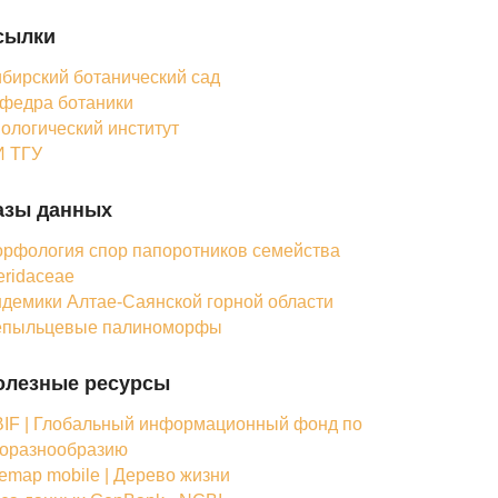
сылки
бирский ботанический сад
федра ботаники
ологический институт
 ТГУ
азы данных
рфология спор папоротников семейства
eridaceae
демики Алтае-Саянской горной области
епыльцевые палиноморфы
олезные ресурсы
IF | Глобальный информационный фонд по
оразнообразию
femap mobile | Дерево жизни