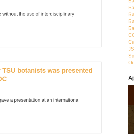
Ба
Ба
 without the use of interdisciplinary
Би
Би
Ба
CC
Ca
JS
Sp
Он
y TSU botanists was presented
А
 DC
ve a presentation at an international