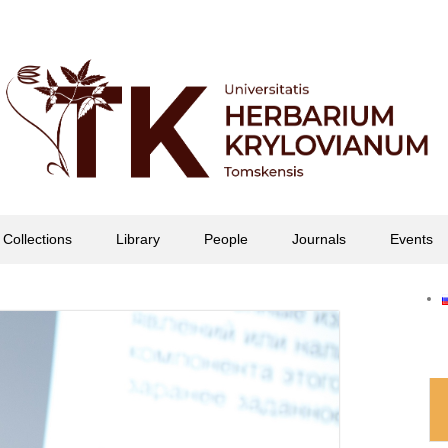
офессора П.Н. Крылова
Collections
Library
People
Journals
Events