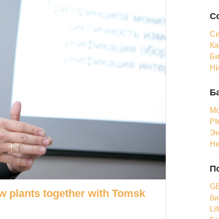
С
Си
Ка
Би
НИ
Б
Мо
Pt
Эн
Н
П
GB
w plants together with Tomsk
би
Li