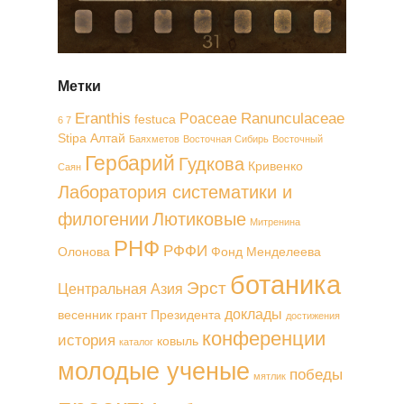
Метки
Eranthis
Ranunculaceae
Poaceae
festuca
6 7
Stipa
Алтай
Баяхметов
Восточная Сибирь
Восточный
Гербарий
Гудкова
Кривенко
Саян
Лаборатория систематики и
филогении
Лютиковые
Митренина
РНФ
РФФИ
Олонова
Фонд Менделеева
ботаника
Эрст
Центральная Азия
доклады
весенник
грант Президента
достижения
конференции
история
ковыль
каталог
молодые ученые
победы
мятлик