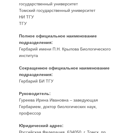
государственный университет
о
Томский государственный университет
1
НИ ТГУ
2
ТГУ
.
0
Полное официальное наименование
5
подразделения:
.
Гербарий имени П.Н. Крылова Биологического
2
института
0
1
Сокращенное официальное наименование
5
подразделения:
а
Гербарий БИ ТГУ
в
т
Руководитель:
о
Гуреева Ирина Ивановна – заведующая
р
Гербарием, доктор биологических наук,
A
профессор
d
m
Юридический адрес:
i
Российская Федерация, 634050, г. Томск, пр.