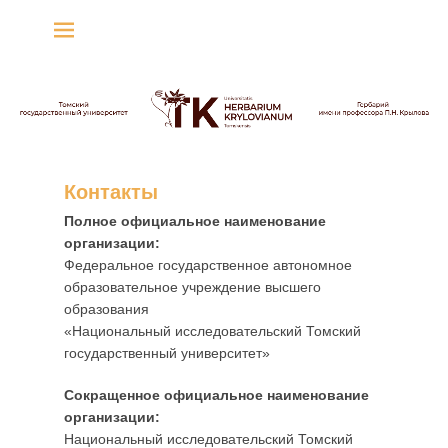
Гербарий имени
профессора П.Н. Крылова
Гербарий
Контакты
О
Полное официальное наименование
п
организации:
у
Федеральное государственное автономное
б
образовательное учреждение высшего
л
образования
и
«Национальный исследовательский Томский
к
государственный университет»
о
Сокращенное официальное наименование
в
организации:
а
Национальный исследовательский Томский
н