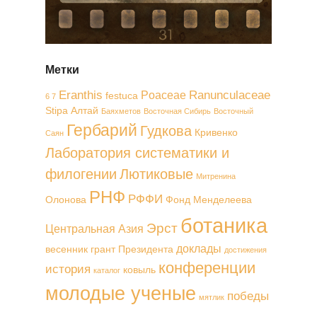
Метки
Eranthis
Ranunculaceae
Poaceae
festuca
6 7
Stipa
Алтай
Баяхметов
Восточная Сибирь
Восточный
Гербарий
Гудкова
Кривенко
Саян
Лаборатория систематики и
филогении
Лютиковые
Митренина
РНФ
РФФИ
Олонова
Фонд Менделеева
ботаника
Эрст
Центральная Азия
доклады
весенник
грант Президента
достижения
конференции
история
ковыль
каталог
молодые ученые
победы
мятлик