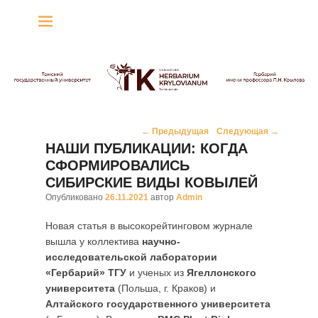
Гербарий имени
профессора П.Н. Крылова
Гербарий
Навигация
←
Предыдущая
Следующая
→
по
НАШИ ПУБЛИКАЦИИ: КОГДА
записям
СФОРМИРОВАЛИСЬ
СИБИРСКИЕ ВИДЫ КОВЫЛЕЙ
Опубликовано
26.11.2021
автор
Admin
Новая статья в высокорейтинговом журнале
вышла у коллектива
научно-
исследовательской лаборатории
«Гербарий» ТГУ
и ученых из
Ягеллонского
университета
(Польша, г. Краков) и
Алтайского государственного университета