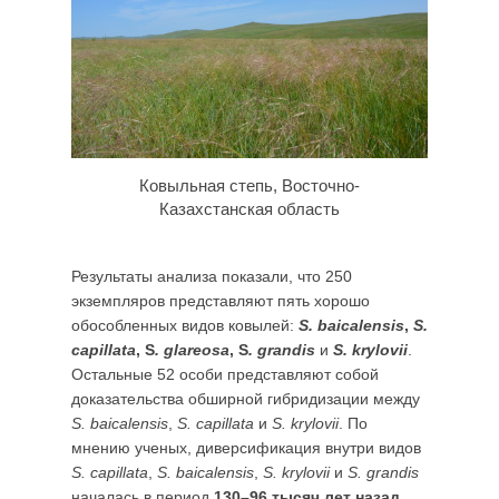
Ковыльная степь, Восточно-
Казахстанская область
Результаты анализа показали, что 250
экземпляров представляют пять хорошо
обособленных видов ковылей:
S. baicalensis
,
S.
capillata
, S
. glareosa
, S
. grandis
и
S. krylovii
.
Остальные 52 особи представляют собой
доказательства обширной гибридизации между
S. baicalensis
,
S. capillata
и
S. krylovii
. По
мнению ученых, диверсификация внутри видов
S. capillata
,
S. baicalensis
,
S. krylovii
и
S. grandis
началась в период
130–96 тысяч лет назад
.