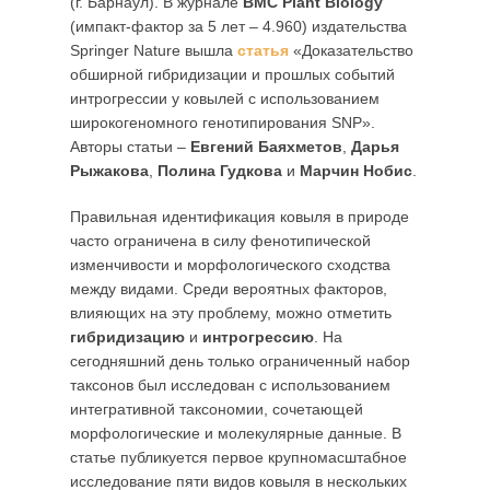
(г. Барнаул). В журнале
BMC Plant Biology
(импакт-фактор за 5 лет – 4.960) издательства
Springer Nature
вышла
статья
«Доказательство
обширной гибридизации и прошлых событий
интрогрессии у ковылей с использованием
широкогеномного генотипирования SNP».
Авторы статьи –
Евгений Баяхметов
,
Дарья
Рыжакова
,
Полина Гудкова
и
Марчин Нобис
.
Правильная идентификация ковыля в природе
часто ограничена в силу фенотипической
изменчивости и морфологического сходства
между видами. Среди вероятных факторов,
влияющих на эту проблему, можно отметить
гибридизацию
и
интрогрессию
. На
сегодняшний день только ограниченный набор
таксонов был исследован с использованием
интегративной таксономии, сочетающей
морфологические и молекулярные данные. В
статье публикуется первое крупномасштабное
исследование пяти видов ковыля в нескольких