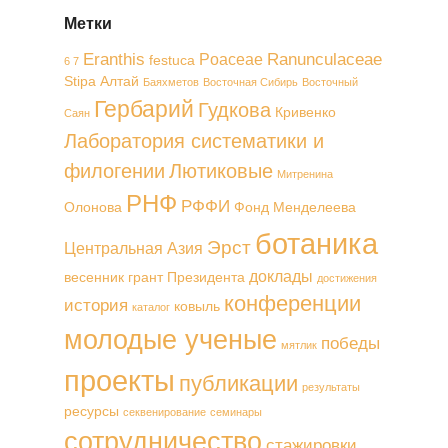
Метки
Eranthis
Ranunculaceae
Poaceae
festuca
6 7
Stipa
Алтай
Баяхметов
Восточная Сибирь
Восточный
Гербарий
Гудкова
Кривенко
Саян
Лаборатория систематики и
филогении
Лютиковые
Митренина
РНФ
РФФИ
Олонова
Фонд Менделеева
ботаника
Эрст
Центральная Азия
доклады
весенник
грант Президента
достижения
конференции
история
ковыль
каталог
молодые ученые
победы
мятлик
проекты
публикации
результаты
ресурсы
секвенирование
семинары
сотрудничество
стажировки