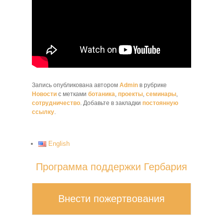
Запись опубликована автором
Admin
в рубрике
Новости
с метками
ботаника
,
проекты
,
семинары
,
сотрудничество
. Добавьте в закладки
постоянную
ссылку
.
English
Программа поддержки Гербария
Внести пожертвования