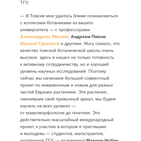
ТГУ.
— В Томске мне удалось ближе познакомиться
с коллегами-ботаниками из вашего
университета — с профессорами
Александром Эбелем
,
Андреем Пяком
,
Ириной Гуреевой
и другими. Могу сказать, что
качество томской ботанической школы очень
высокое: здесь я нашел не только готовность
к активному сотрудничеству, но и хороший
уровень научных исследований. Поэтому
сейчас мы начинаем большой совместный
проект по инвазионным и новым для разных
частей Евразии растениям. Эти растения,
сменившие свой привычный ареал, мы будем
изучать на всех уровнях —
от макроморфологии до генетики. Это
действительно масштабный международный
проект, к участию в котором я приглашаю
и молодежь — студентов, магистрантов,
аспирантов ТГУ, — подчеркнул
Марчин Нобис
.