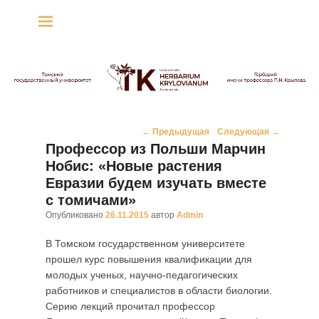
Гербарий имени
профессора П.Н. Крылова
Гербарий
Навигация
←
Предыдущая
Следующая
→
по
Профессор из Польши Марчин
записям
Нобис: «Новые растения
Евразии будем изучать вместе
с томичами»
Опубликовано
26.11.2015
автор
Admin
В Томском государственном университете
прошел курс повышения квалификации для
молодых ученых, научно-педагогических
работников и специалистов в области биологии.
Серию лекций прочитал профессор