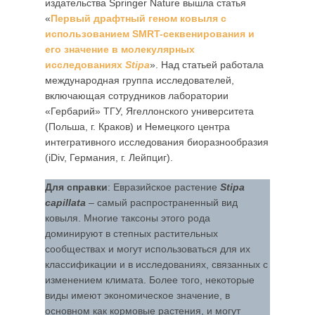
издательства Springer Nature вышла статья
«
Первый драфтный геном ковыля с
использованием SMRT-секвенирования и
его значение в молекулярных
исследованиях
Stipa
». Над статьей работала
международная группа исследователей,
включающая сотрудников лаборатории
«Гербарий» ТГУ, Ягеллонского университета
(Польша, г. Краков) и Немецкого центра
интегративного исследования биоразнообразия
(iDiv, Германия, г. Лейпциг).
Для справки
: Евразийское растение
Stipa
capillata
– самый распространенный вид
ковыля. Многие таксоны этого рода
доминируют в степных растительных
сообществах и могут использоваться для их
классификации и в исследованиях, связанных с
изменением климата. Более того, некоторые
виды имеют экономическое значение, в
основном как кормовые растения, и могут