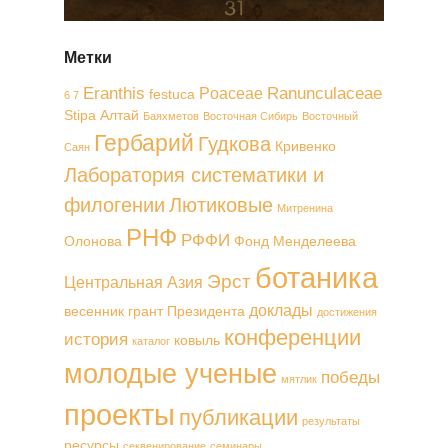
Метки
Eranthis
Ranunculaceae
Poaceae
festuca
6 7
Stipa
Алтай
Баяхметов
Восточная Сибирь
Восточный
Гербарий
Гудкова
Кривенко
Саян
Лаборатория систематики и
филогении
Лютиковые
Митренина
РНФ
РФФИ
Олонова
Фонд Менделеева
ботаника
Эрст
Центральная Азия
доклады
весенник
грант Президента
достижения
конференции
история
ковыль
каталог
молодые ученые
победы
мятлик
проекты
публикации
результаты
ресурсы
секвенирование
семинары