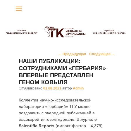
Гербарий имени
профессора П.Н. Крылова
Гербарий
Навигация
←
Предыдущая
Следующая
→
по
НАШИ ПУБЛИКАЦИИ:
записям
СОТРУДНИКАМИ «ГЕРБАРИЯ»
ВПЕРВЫЕ ПРЕДСТАВЛЕН
ГЕНОМ КОВЫЛЯ
Опубликовано
01.08.2021
автор
Admin
Коллектив научно-исследовательской
лаборатории «Гербарий» ТГУ можно
поздравить с очередной публикацией в
высокорейтинговом журнале. В журнале
Scientific Reports
(импакт-фактор – 4,379)