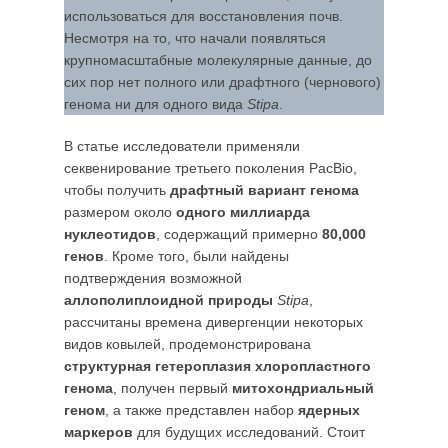
использоваться для восстановления почв.
Несмотря на то, что начали появляться
крупномасштабные молекулярные данные, до
сих пор нет полного или драфтного (чернового)
генома ни для одного вида
Stipa
.
В статье исследователи применяли
секвенирование третьего поколения PacBio,
чтобы получить
драфтный вариант генома
размером около
одного миллиарда
нуклеотидов
, содержащий примерно
80,000
генов
. Кроме того, были найдены
подтверждения возможной
аллополиплоидной природы
Stipa
,
рассчитаны времена дивергенции некоторых
видов ковылей, продемонстрирована
структурная гетероплазия хлоропластного
генома
, получен первый
митохондриальный
геном
, а также представлен набор
ядерных
маркеров
для будущих исследований. Стоит