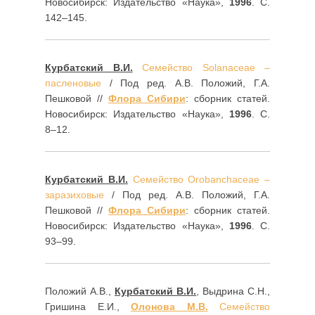
Новосибирск: Издательство «Наука»,
1996
. С.
142–145.
Курбатский В.И.
Семейство Solanaceae –
пасленовые
/ Под ред. А.В. Положий, Г.А.
Пешковой //
Флора Сибири
: сборник статей.
Новосибирск: Издательство «Наука»,
1996
. С.
8–12.
Курбатский В.И.
Семейство Orobanchaceae –
заразиховые
/ Под ред. А.В. Положий, Г.А.
Пешковой //
Флора Сибири
: сборник статей.
Новосибирск: Издательство «Наука»,
1996
. С.
93–99.
Положий А.В.,
Курбатский В.И.
, Выдрина C.H.,
Гришина Е.И.,
Олонова M.B.
Семейство