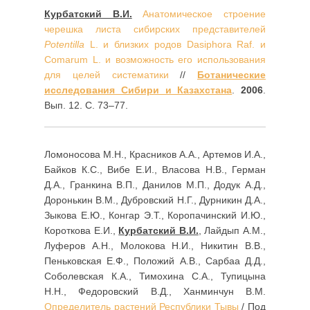
Курбатский В.И.
Анатомическое строение
черешка листа сибирских представителей
Potentilla
L. и близких родов Dasiphora Raf. и
Comarum L. и возможность его использования
для целей систематики
//
Ботанические
исследования Сибири и Казахстана
.
2006
.
Вып. 12. С. 73–77.
Ломоносова М.Н., Красников А.А., Артемов И.А.,
Байков К.С., Вибе Е.И., Власова Н.В., Герман
Д.А., Гранкина В.П., Данилов М.П., Додук А.Д.,
Доронькин В.М., Дубровский Н.Г., Дурникин Д.А.,
Зыкова Е.Ю., Конгар Э.Т., Коропачинский И.Ю.,
Короткова Е.И.,
Курбатский В.И.
, Лайдып А.М.,
Луферов А.Н., Молокова Н.И., Никитин В.В.,
Пеньковская Е.Ф., Положий А.В., Сарбаа Д.Д.,
Соболевская К.А., Тимохина С.А., Тупицына
Н.Н., Федоровский В.Д., Ханминчун В.М.
Определитель растений Республики Тывы
/ Под