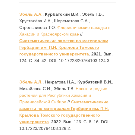
Эбель А.А.
,
Курбатский В.И.
, Эбель Т.В.,
Хрусталёва И.А., Шереметова С.А.,
Стрельникова Т.О.
Флористические находки в
Хакасии и Красноярском крае
//
Систематические заметки по материалам
Гербария им. П.Н. Крылова Томского
государственного университета
.
2021
. Вып.
124. С. 34‒42. DOI: 10.17223/20764103.124.3.
Эбель А.Л.
, Некратова Н.А.,
Курбатский
В
.
И
.
,
Михайлова С.И., Эбель Т.В.
Новые и редкие
растения для Республики Хакасия и
Приенисейской Сибири
//
Систематические
заметки по материалам Гербария им. П.Н.
Крылова Томского государственного
университета
.
2022
. Вып. 126. С. 8‒16. DOI:
10.17223/20764103.126.2.