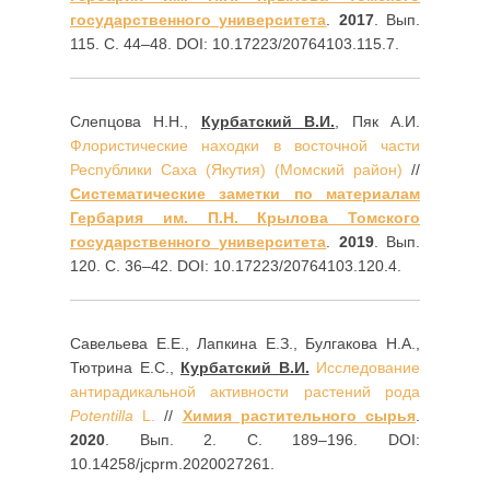
государственного университета
.
2017
. Вып.
115. С. 44–48. DOI: 10.17223/20764103.115.7.
Слепцова Н.Н.,
Курбатский В.И.
, Пяк А.И.
Флористические находки в восточной части
Республики Саха (Якутия) (Момский район)
//
Систематические заметки по материалам
Гербария им. П.Н. Крылова Томского
государственного университета
.
2019
. Вып.
120. С. 36–42. DOI: 10.17223/20764103.120.4.
Савельева Е.Е., Лапкина Е.З., Булгакова Н.А.,
Тютрина Е.С.,
Курбатский В.И.
Исследование
антирадикальной активности растений рода
Potentilla
L.
//
Химия растительного сырья
.
2020
. Вып. 2. С. 189–196. DOI:
10.14258/jcprm.2020027261.