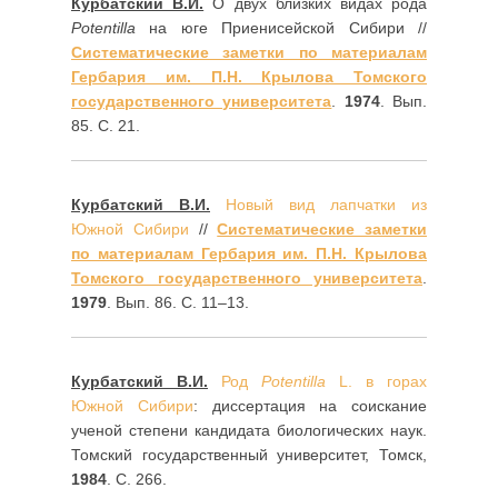
Курбатский В.И.
О двух близких видах рода
Potentilla
на юге Приенисейской Сибири //
Систематические заметки по материалам
Гербария им. П.Н. Крылова Томского
государственного университета
.
1974
. Вып.
85. С. 21.
Курбатский В.И.
Новый вид лапчатки из
Южной Сибири
//
Систематические заметки
по материалам Гербария им. П.Н. Крылова
Томского государственного университета
.
1979
. Вып. 86. С. 11–13.
Курбатский В.И.
Род
Potentilla
L. в горах
Южной Сибири
: диссертация на соискание
ученой степени кандидата биологических наук.
Томский государственный университет, Томск,
1984
. С. 266.