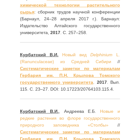
химической технологии растительного
сырья
: сборник трудов научной конференции
(Барнаул, 24–28 апреля 2017 г.). Барнаул:
Издательство Алтайского государственного
университета,
2017
. С. 257–258.
Курбатский В.И.
Новый вид
Delphinium
L.
(Ranunculaceae) из Средней Сибири
//
Систематические заметки по материалам
Гербария им. П.Н. Крылова Томского
государственного университета
.
2017
. Вып.
115. С. 23–27. DOI: 10.17223/20764103.115.4.
Курбатский В.И.
, Андреева Е.Б.
Новые и
редкие растения во флоре государственного
природного заповедника «Столбы»
//
Систематические заметки по материалам
Гербария им. П.Н. Крылова Томского