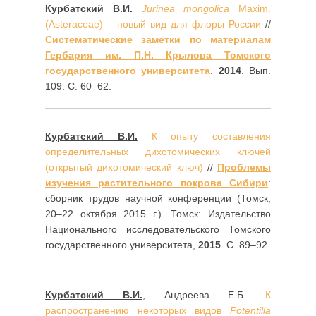
Курбатский В.И.
Jurinea mongolica
Maxim.
(Asteraceae) – новый вид для флоры России
//
Систематические заметки по материалам
Гербария им. П.Н. Крылова Томского
государственного университета
.
2014
. Вып.
109. С. 60–62.
Курбатский В.И.
К опыту составления
определительных дихотомических ключей
(открытый дихотомический ключ)
//
Проблемы
изучения растительного покрова Сибири
:
сборник трудов научной конференции (Томск,
20–22 октября 2015 г.). Томск: Издательство
Национального исследовательского Томского
государственного университета,
2015
. С. 89–92
Курбатский В.И.
, Андреева Е.Б.
К
распространению некоторых видов
Potentilla