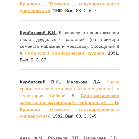
Крылова Томского государственного
университета
.
1990
. Вып. 88. С. 6–7.
Курбатский В.И.
К вопросу о происхождении
листа двудольных растений (на примере
семейств Fabaceae и Rosaceae). Сообщение II
//
Сибирский биологический журнал
.
1991
.
Вып. 5. С. 67.
Курбатский В.И.
, Малахова Л.А.
Числа
хромосом для некоторых видов Hedysarum L. с
территории Сибири
//
Систематические
заметки по материалам Гербария им. П.Н.
Крылова Томского государственного
университета
.
1992
. Вып. 89. С. 3–5.
Адам А.М., Рихванов Л.П., Нарзулаев С.В.,