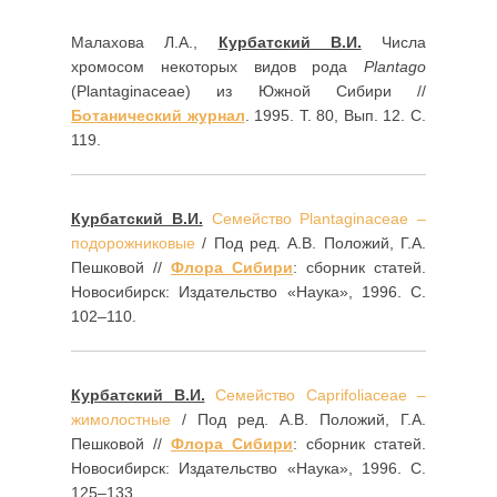
Малахова Л.А.,
Курбатский В.И.
Числа
хромосом некоторых видов рода
Plantago
(Plantaginaceae) из Южной Сибири //
Ботанический журнал
. 1995. Т. 80, Вып. 12. С.
119.
Курбатский В.И.
Семейство Plantaginaceae –
подорожниковые
/ Под ред. А.В. Положий, Г.А.
Пешковой //
Флора Сибири
: сборник статей.
Новосибирск: Издательство «Наука», 1996. С.
102–110.
Курбатский В.И.
Семейство Caprifoliaceae –
жимолостные
/ Под ред. А.В. Положий, Г.А.
Пешковой //
Флора Сибири
: сборник статей.
Новосибирск: Издательство «Наука», 1996. С.
125–133.