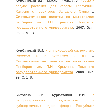
Курбатский В.И.
, Масленникова А.В.
Новые и
редкие растения для флоры Республики
Хакасия с территории Западного Саяна
//
Систематические заметки по материалам
Гербария им. П.Н. Крылова Томского
государственного университета
.
2007
. Вып.
98. С. 9–13.
Курбатский В.И.
К внутриродовой систематике
Potentilla
L. и
Comarum
L. s.l.
//
Систематические заметки по материалам
Гербария им. П.Н. Крылова Томского
государственного университета
.
2008
. Вып.
99. С. 1–8.
Бытотова С.В.,
Курбатский В.И.
К
распространению эндемичных и
субэндемичных видов флоры Республики