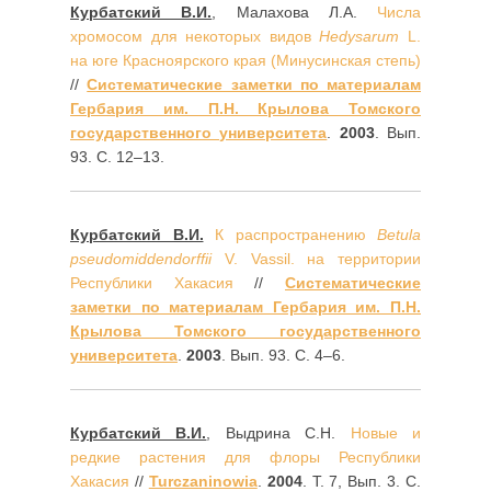
Курбатский В.И.
, Малахова Л.А.
Числа
хромосом для некоторых видов
Hedysarum
L.
на юге Красноярского края (Минусинская степь)
//
Систематические заметки по материалам
Гербария им. П.Н. Крылова Томского
государственного университета
.
2003
. Вып.
93. С. 12–13.
Курбатский В.И.
К распространению
Betula
pseudomiddendorffii
V. Vassil. на территории
Республики Хакасия
//
Систематические
заметки по материалам Гербария им. П.Н.
Крылова Томского государственного
университета
.
2003
. Вып. 93. С. 4–6.
Курбатский В.И.
, Выдрина С.Н.
Новые и
редкие растения для флоры Республики
Хакасия
//
Turczaninowia
.
2004
. Т. 7, Вып. 3. С.