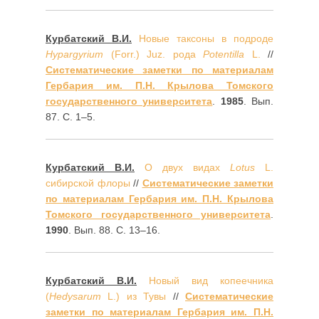
Курбатский В.И.
Новые таксоны в подроде
Hypargyrium
(Forr.) Juz. рода
Potentilla
L.
//
Систематические заметки по материалам
Гербария им. П.Н. Крылова Томского
государственного университета
.
1985
. Вып.
87. С. 1–5.
Курбатский В.И.
О двух видах
Lotus
L.
сибирской флоры
//
Систематические заметки
по материалам Гербария им. П.Н. Крылова
Томского государственного университета
.
1990
. Вып. 88. С. 13–16.
Курбатский В.И.
Новый вид копеечника
(
Hedysarum
L.) из Тувы
//
Систематические
заметки по материалам Гербария им. П.Н.