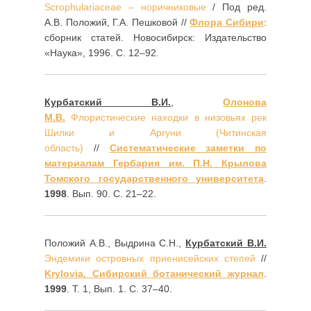
Scrophulariaceae – норичниковые
/ Под ред.
А.В. Положий, Г.А. Пешковой //
Флора Сибири
:
сборник статей. Новосибирск: Издательство
«Наука», 1996. С. 12–92.
Курбатский В.И.
,
Олонова
М.В.
Флористические находки в низовьях рек
Шилки и Аргуни (Читинская
область)
//
Систематические заметки по
материалам Гербария им. П.Н. Крылова
Томского государственного университета
.
1998
. Вып. 90. С. 21–22.
Положий А.В., Выдрина С.Н.,
Курбатский В.И.
Эндемики островных приенисейских степей
//
Krylovia. Сибирский ботанический журнал
.
1999
. Т. 1, Вып. 1. С. 37–40.