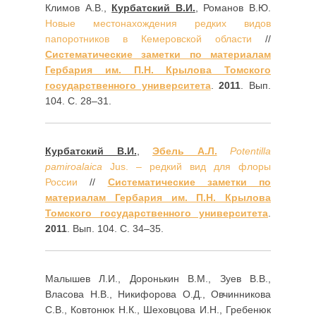
Климов А.В.,
Курбатский В.И.
, Романов В.Ю.
Новые местонахождения редких видов
папоротников в Кемеровской области
//
Систематические заметки по материалам
Гербария им. П.Н. Крылова Томского
государственного университета
.
2011
. Вып.
104. С. 28–31.
Курбатский В.И.
,
Эбель А.Л.
Potentilla
pamiroalaica
Jus. – редкий вид для флоры
России
//
Систематические заметки по
материалам Гербария им. П.Н. Крылова
Томского государственного университета
.
2011
. Вып. 104. С. 34–35.
Малышев Л.И., Доронькин В.М., Зуев В.В.,
Власова Н.В., Никифорова О.Д., Овчинникова
С.В., Ковтонюк Н.К., Шеховцова И.Н., Гребенюк