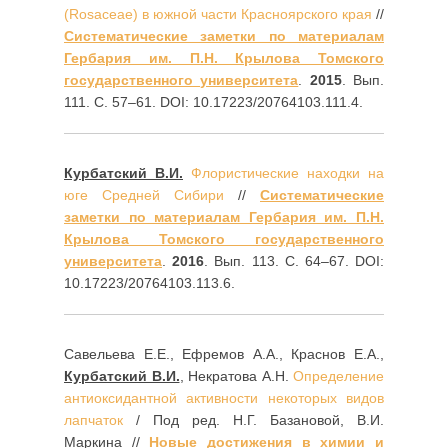
(Rosaceae) в южной части Красноярского края
//
Систематические заметки по материалам
Гербария им. П.Н. Крылова Томского
государственного университета
.
2015
. Вып.
111. С. 57–61. DOI: 10.17223/20764103.111.4.
Курбатский В.И.
Флористические находки на
юге Средней Сибири
//
Систематические
заметки по материалам Гербария им. П.Н.
Крылова Томского государственного
университета
.
2016
. Вып. 113. С. 64–67. DOI:
10.17223/20764103.113.6.
Савельева Е.Е., Ефремов А.А., Краснов Е.А.,
Курбатский В.И.
, Некратова А.Н.
Определение
антиоксидантной активности некоторых видов
лапчаток
/ Под ред. Н.Г. Базановой, В.И.
Маркина //
Новые достижения в химии и