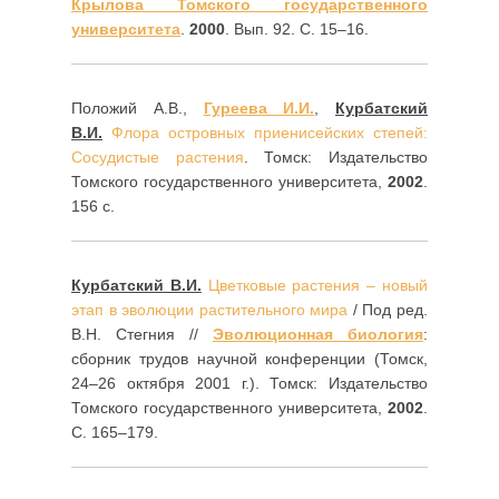
Крылова Томского государственного
университета
.
2000
. Вып. 92. С. 15–16.
Положий А.В.,
Гуреева И.И.
,
Курбатский
В.И.
Флора островных приенисейских степей:
Сосудистые растения
. Томск: Издательство
Томского государственного университета,
2002
.
156 с.
Курбатский В.И.
Цветковые растения – новый
этап в эволюции растительного мира
/ Под ред.
В.Н. Стегния //
Эволюционная биология
:
сборник трудов научной конференции (Томск,
24–26 октября 2001 г.). Томск: Издательство
Томского государственного университета,
2002
.
С. 165–179.