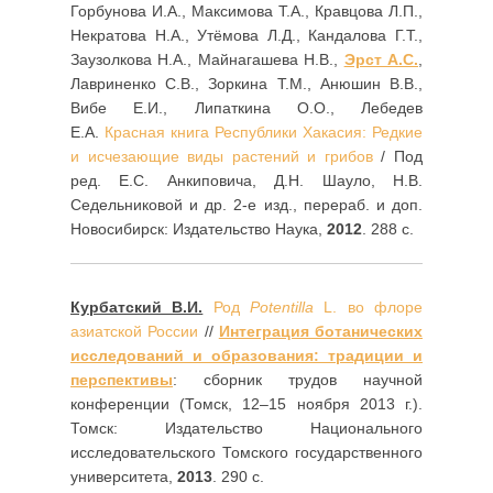
Горбунова И.А., Максимова Т.А., Кравцова Л.П.,
Некратова Н.А., Утёмова Л.Д., Кандалова Г.Т.,
Заузолкова Н.А., Майнагашева Н.В.,
Эрст А.С.
,
Лавриненко С.В., Зоркина Т.М., Анюшин В.В.,
Вибе Е.И., Липаткина О.О., Лебедев
Е.А.
Красная книга Республики Хакасия: Редкие
и исчезающие виды растений и грибов
/ Под
ред. Е.С. Анкиповича, Д.Н. Шауло, Н.В.
Седельниковой и др. 2-е изд., перераб. и доп.
Новосибирск: Издательство Наука,
2012
. 288 с.
Курбатский В.И.
Род
Potentilla
L. во флоре
азиатской России
//
Интеграция ботанических
исследований и образования: традиции и
перспективы
: сборник трудов научной
конференции (Томск, 12–15 ноября 2013 г.).
Томск: Издательство Национального
исследовательского Томского государственного
университета,
2013
. 290 с.