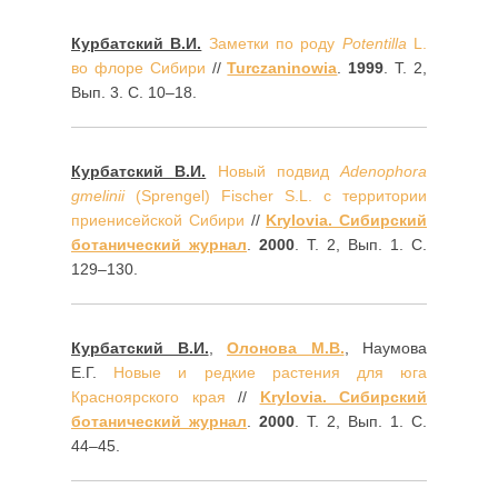
Курбатский В.И.
Заметки по роду
Potentilla
L.
во флоре Сибири
//
Turczaninowia
.
1999
. Т. 2,
Вып. 3. С. 10–18.
Курбатский В.И.
Новый подвид
Adenophora
gmelinii
(Sprengel) Fischer S.L. с территории
приенисейской Сибири
//
Krylovia. Сибирский
ботанический журнал
.
2000
. Т. 2, Вып. 1. С.
129–130.
Курбатский В.И.
,
Олонова M.B.
, Наумова
Е.Г.
Новые и редкие растения для юга
Красноярского края
//
Krylovia. Сибирский
ботанический журнал
.
2000
. Т. 2, Вып. 1. С.
44–45.