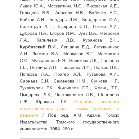
Львов Ю.А., Москвитина Н.С., Янковская А.Е.,
Гальцова В.В., Аносова Н.В., Бабенко А.С.,
Байков А.Н., Бондарь Л.М., Бендерская О.А.,
Волкотруб Л.П., Выдрина С.Н., Гегеке А.И.,
Дуброва Н.А., Егоров И.М., Зуев В.А., Изерская
Л.А., Капилевич Л.В., Куранова В.Н.,
Курбатский В.И.
, Лапшина Е.Д., Летувнинкас
А.И., Льготин В.А., Меркулов В.Г., Москвитин
С.С., Мульдияров Е.Я., Новикова Л.К., Пашнева
Г.Е., Петлина А.П., Писарева Л.Ф., Попков В.К.,
Попкова Л.А., Прагер А.Л., Рузанова А.И.,
Сарнаев С.И., Семенова Н.М., Сучкова Н.Г.,
Тухватулин Р.К., Филиппов Г.П., Франц Т.Г.,
Цыцарева Л.К., Частоколенко Л.В., Шепелева
Л.Ф., Юракова Т.В.
Экология северного
промышленного узла г. Томска: проблемы и
решения
/ Под ред. А.М. Адама. Томск:
Издательство Томского государственного
университета,
1994
. 260 с.