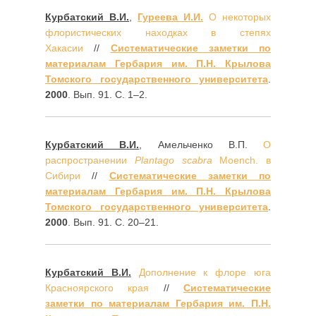
Курбатский В.И.
,
Гуреева И.И.
О некоторых
флористических находках в степях
Хакасии
//
Систематические заметки по
материалам Гербария им. П.Н. Крылова
Томского государственного университета
.
2000
. Вып. 91. С. 1–2.
Курбатский В.И.
, Амельченко В.П.
О
распространении
Plantago scabra
Moench. в
Сибири
//
Систематические заметки по
материалам Гербария им. П.Н. Крылова
Томского государственного университета
.
2000
. Вып. 91. С. 20–21.
Курбатский В.И.
Дополнение к флоре юга
Красноярского края
//
Систематические
заметки по материалам Гербария им. П.Н.