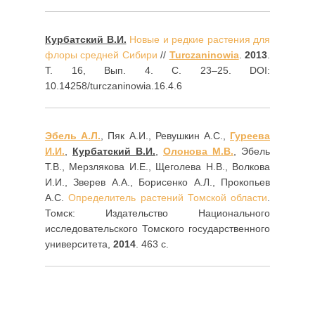
Курбатский В.И.
Новые и редкие растения для
флоры средней Сибири
//
Turczaninowia
.
2013
.
Т. 16, Вып. 4. С. 23–25. DOI:
10.14258/turczaninowia.16.4.6
Эбель А.Л.
, Пяк А.И., Ревушкин А.С.,
Гуреева
И.И.
,
Курбатский В.И.
,
Олонова М.В.
, Эбель
Т.В., Мерзлякова И.Е., Щеголева Н.В., Волкова
И.И., Зверев А.А., Борисенко А.Л., Прокопьев
А.С.
Определитель растений Томской области
.
Томск: Издательство Национального
исследовательского Томского государственного
университета,
2014
. 463 с.