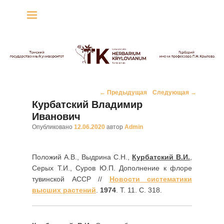
Гербарий имени
профессора П.Н. Крылова
Гербарий
Навигация
←
Предыдущая
Следующая
→
по
Курбатский Владимир
записям
Иванович
Опубликовано
12.06.2020
автор
Admin
Положий А.В., Выдрина С.Н.,
Курбатский В.И.
,
Серых Т.И., Суров Ю.П. Дополнение к флоре
тувинской АССР //
Новости систематики
высших растений
.
1974
. Т. 11. С. 318.