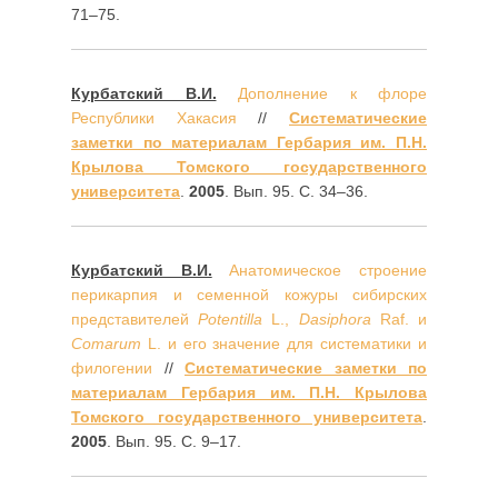
71–75.
Курбатский В.И.
Дополнение к флоре
Республики Хакасия
//
Систематические
заметки по материалам Гербария им. П.Н.
Крылова Томского государственного
университета
.
2005
. Вып. 95. С. 34–36.
Курбатский В.И.
Анатомическое строение
перикарпия и семенной кожуры сибирских
представителей
Potentilla
L.,
Dasiphora
Raf. и
Comarum
L. и его значение для систематики и
филогении
//
Систематические заметки по
материалам Гербария им. П.Н. Крылова
Томского государственного университета
.
2005
. Вып. 95. С. 9–17.