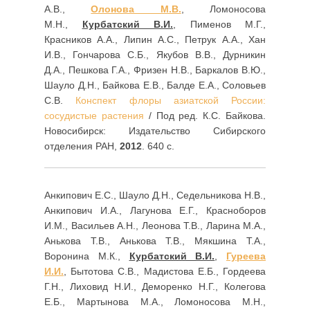
А.В.,
Олонова М.В.
, Ломоносова
М.Н.,
Курбатский В.И.
, Пименов М.Г.,
Красников А.А., Липин А.С., Петрук А.А., Хан
И.В., Гончарова С.Б., Якубов В.В., Дурникин
Д.А., Пешкова Г.А., Фризен Н.В., Баркалов В.Ю.,
Шауло Д.Н., Байкова Е.В., Балде Е.А., Соловьев
С.В.
Конспект флоры азиатской России:
сосудистые растения
/ Под ред. К.С. Байкова.
Новосибирск: Издательство Сибирского
отделения РАН,
2012
. 640 с.
Анкипович Е.С., Шауло Д.Н., Седельникова Н.В.,
Анкипович И.А., Лагунова Е.Г., Красноборов
И.М., Васильев А.Н., Леонова Т.В., Ларина М.А.,
Анькова Т.В., Анькова Т.В., Мякшина Т.А.,
Воронина М.К.,
Курбатский В.И.
,
Гуреева
И.И.
, Бытотова С.В., Мадистова Е.Б., Гордеева
Г.Н., Лиховид Н.И., Деморенко Н.Г., Колегова
Е.Б., Мартынова М.А., Ломоносова М.Н.,