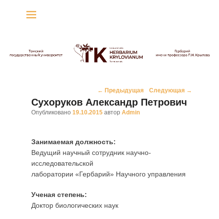
Гербарий имени
профессора П.Н. Крылова
Гербарий
Навигация
←
Предыдущая
Следующая
→
по
Сухоруков Александр Петрович
записям
Опубликовано
19.10.2015
автор
Admin
Занимаемая должность:
Ведущий научный сотрудник научно-
исследовательской
лаборатории «Гербарий» Научного управления
Ученая степень:
Доктор биологических наук