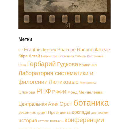
Метки
Eranthis
Ranunculaceae
Poaceae
festuca
6 7
Stipa
Алтай
Баяхметов
Восточная Сибирь
Восточный
Гербарий
Гудкова
Кривенко
Саян
Лаборатория систематики и
филогении
Лютиковые
Митренина
РНФ
РФФИ
Олонова
Фонд Менделеева
ботаника
Эрст
Центральная Азия
доклады
весенник
грант Президента
достижения
конференции
история
ковыль
каталог