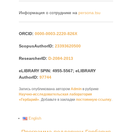
Информация о сотруднике на
persona.tsu
ORCID:
0000-0003-2220-826X
ScopusAuthorID:
23393620500
ResearcherID:
D-2084-2013
eLIBRARY SPIN: 4955-5567; eLIBRARY
AuthorID:
97744
Запись опубликована автором
Admin
в рубрике
Научно-исследовательская лаборатория
«Гербарий»
. Добавьте в закладки
постоянную ссылку
.
English