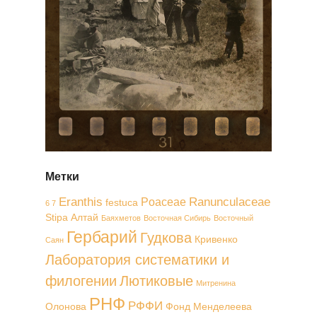
Метки
Eranthis
Ranunculaceae
Poaceae
festuca
6 7
Stipa
Алтай
Баяхметов
Восточная Сибирь
Восточный
Гербарий
Гудкова
Кривенко
Саян
Лаборатория систематики и
филогении
Лютиковые
Митренина
РНФ
РФФИ
Олонова
Фонд Менделеева