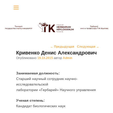
Гербарий имени
профессора П.Н. Крылова
Гербарий
Навигация
←
Предыдущая
Следующая
→
по
Кривенко Денис Александрович
записям
Опубликовано
19.10.2015
автор
Admin
Занимаемая должность:
Старший научный сотрудник научно-
исследовательской
лаборатории «Гербарий» Научного управления
Ученая степень:
Кандидат биологических наук