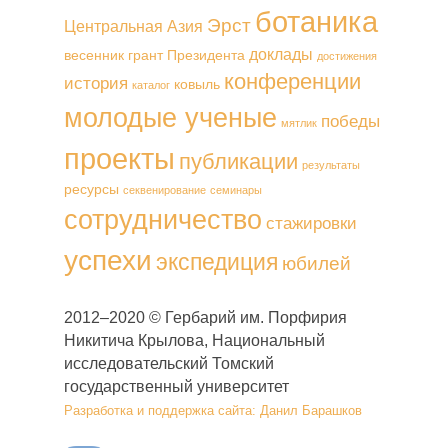
ботаника
Эрст
Центральная Азия
доклады
весенник
грант Президента
достижения
конференции
история
ковыль
каталог
молодые ученые
победы
мятлик
проекты
публикации
результаты
ресурсы
секвенирование
семинары
сотрудничество
стажировки
успехи
экспедиция
юбилей
2012–2020 © Гербарий им. Порфирия
Никитича Крылова, Национальный
исследовательский Томский
государственный университет
Разработка и поддержка сайта: Данил Барашков