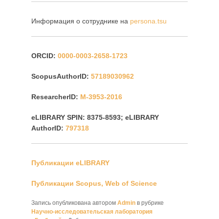
Информация о сотруднике на
persona.tsu
ORCID:
0000-0003-2658-1723
ScopusAuthorID:
57189030962
ResearcherID:
M-3953-2016
eLIBRARY SPIN: 8375-8593; eLIBRARY
AuthorID:
797318
Публикации eLIBRARY
Публикации Scopus, Web of Science
Запись опубликована автором
Admin
в рубрике
Научно-исследовательская лаборатория