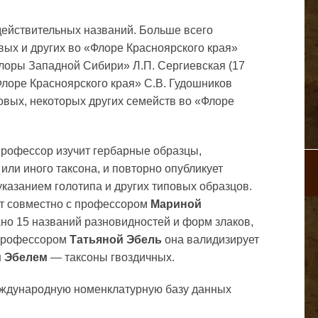
действительных названий. Больше всего
вых и других во «Флоре Красноярского края»
Флоры Западной Сибири» Л.П. Сергиевская (17
Флоре Красноярского края» С.В. Гудошников
овых, некоторых других семейств во «Флоре
рофессор изучит гербарные образцы,
ли иного таксона, и повторно опубликует
указанием голотипа и других типовых образцов.
т совместно с профессором
Мариной
но 15 названий разновидностей и форм злаков,
 профессором
Татьяной Эбель
она валидизирует
 Эбелем
— таксоны гвоздичных.
ждународную номенклатурную базу данных