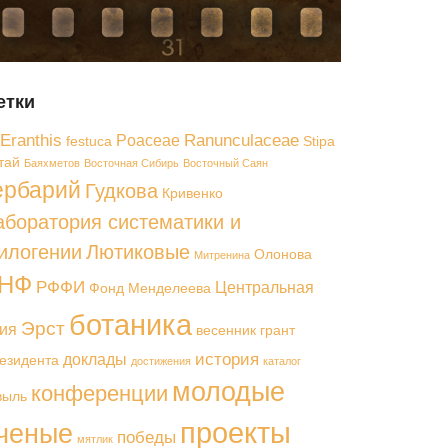
етки
Eranthis
Ranunculaceae
Poaceae
festuca
Stipa
тай
Баяхметов
Восточная Сибирь
Восточный Саян
ербарий
Гудкова
Кривенко
аборатория систематики и
илогении
Лютиковые
Олонова
Митренина
НФ
РФФИ
Центральная
Фонд Менделеева
ботаника
Эрст
ия
весенник
грант
история
доклады
езидента
достижения
каталог
молодые
конференции
выль
проекты
ченые
победы
мятлик