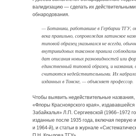
валидизацию — сделать их действительными
обнародования.
— Ботаники, работавшие в Гербарии ТГУ, оп
века правильно, сопровождая латинское наз
типовой образец указывался не всегда, обыч
внутривидовых таксонов правила соблюдалис
дат описания новых разновидностей или форм
единственный типовой образец, и названия, 
считаются недействительными. Их набралось
изданных в Томске, — объясняет профессор.
Чтобы выявить недействительные названия,
«Флоры Красноярского края», издававшейся в
Забайкалья» Л.П. Сергиевской (1966–1972 г
изданные после 1935 года, включая первую и
и 1964-й), и статьи в журнале «Систематиче
П.Н. Крылова ТГУ».