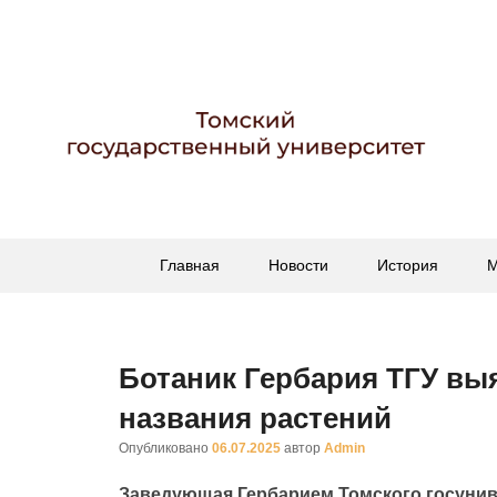
Гербарий имени пр
Гербарий
Основное
Перейти
Перейти
Главная
Новости
История
М
меню
к
к
основному
вторичному
содержимому
содержимому
Ботаник Гербария ТГУ вы
названия растений
Опубликовано
06.07.2025
автор
Admin
Заведующая Гербарием Томского госуниве