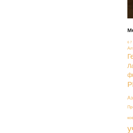
М
6 7
Ал
Г
Л
ф
Р
Аз
Пр
ко
у