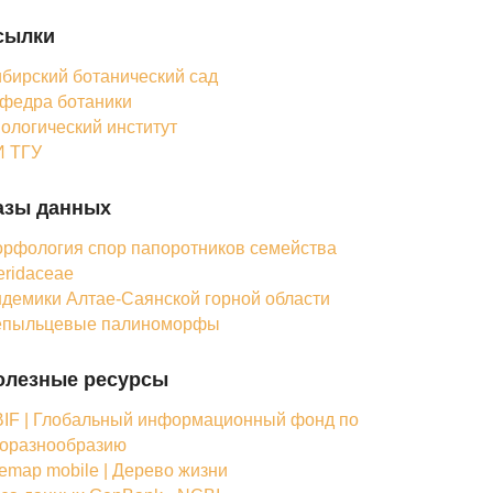
сылки
бирский ботанический сад
федра ботаники
ологический институт
 ТГУ
азы данных
рфология спор папоротников семейства
eridaceae
демики Алтае-Саянской горной области
епыльцевые палиноморфы
олезные ресурсы
IF | Глобальный информационный фонд по
оразнообразию
femap mobile | Дерево жизни