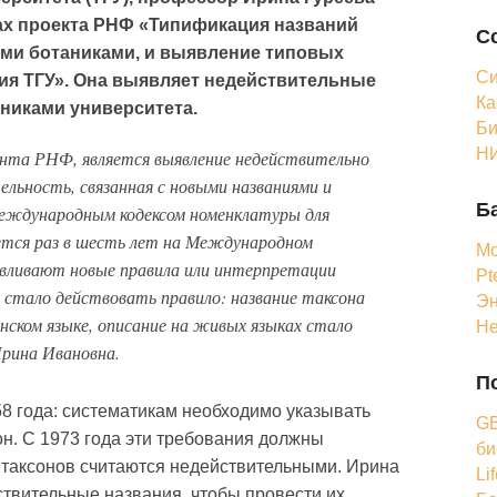
ах проекта РНФ «Типификация названий
С
ими ботаниками, и выявление типовых
Си
ия ТГУ». Она выявляет недействительные
Ка
никами университета.
Би
НИ
анта РНФ, является выявление недействительно
ельность, связанная с новыми названиями и
Б
Международным кодексом номенклатуры для
ается раз в шесть лет на Международном
Мо
авливают новые правила или интерпретации
Pt
да стало действовать правило: название таксона
Эн
ском языке, описание на живых языках стало
Н
рина Ивановна.
П
8 года: систематикам необходимо указывать
GB
н. С 1973 года эти требования должны
би
 таксонов считаются недействительными. Ирина
Li
твительные названия, чтобы провести их