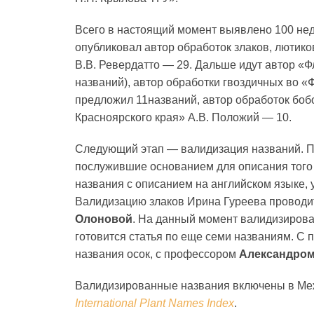
Всего в настоящий момент выявлено 100 не
опубликовал автор обработок злаков, лютико
В.В. Ревердатто — 29. Дальше идут автор «
названий), автор обработки гвоздичных во «
предложил 11названий, автор обработок боб
Красноярского края» А.В. Положий — 10.
Следующий этап — валидизация названий. П
послужившие основанием для описания того и
названия с описанием на английском языке, 
Валидизацию злаков Ирина Гуреева проводи
Олоновой
. На данный момент валидизирова
готовится статья по еще семи названиям. С
названия осок, с профессором
Александром
Валидизированные названия включены в Ме
International Plant Names Index
.