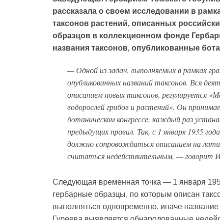
рассказала о своем исследовании в рамк
таксонов растений, описанных российск
образцов в коллекционном фонде Гербар
названия таксонов, опубликованные бота
— Одной из задач, выполняемых в рамках гр
опубликованных названий таксонов. Вся деят
описанием новых таксонов, регулируется «
водорослей грибов и растений». Он приним
ботаническом конгрессе, каждый раз устан
предыдущих правил. Так, с 1 января 1935 го
должно сопровождаться описанием на латин
считаться недействительным, — говорит И
Следующая временная точка — 1 января 195
гербарные образцы, по которым описан таксо
выполняться одновременно, иначе название
Гуреева выявляется обнародованные недейс