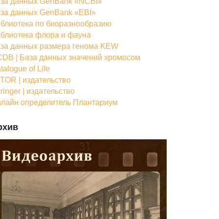
за данных GenBank «NCBI»
за данных GenBank «EBI»
блиотека по биоразнообразию
блиотека флора и фауна
за данных размера генома KEW
DB | База данных значений хромосом
talogue of Life
TOR | издательство
ringer | издательство
лайн определитель Плантариум
рхив