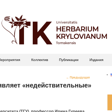
офессора П.Н. Крылова
ероприятия
Коллектив
Публикации
Издания
Навигация
←
Предыдущая
по
являет «недействительные»
записям
рситета (ТГУ), профессор Ирина Гуреева