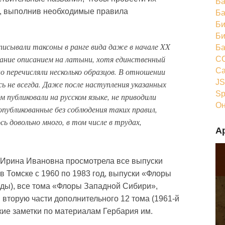
Ба
, выполнив необходимые правила
Ба
Би
Би
исывали таксоны в ранге вида даже в начале XX
Ба
вание описанием на латыни, хотя единственный
CC
Ca
но перечисляли несколько образцов. В отношении
JS
ь не всегда. Даже после наступления указанных
Sp
 публиковали на русском языке, не приводили
Он
опубликованные без соблюдения таких правил,
 довольно много, в том числе в трудах,
А
 Ирина Ивановна просмотрела все выпуски
 Томске с 1960 по 1983 год, выпуски «Флоры
оды), все тома «Флоры Западной Сибири»,
 вторую части дополнительного 12 тома (1961-й
ские заметки по материалам Гербария им.