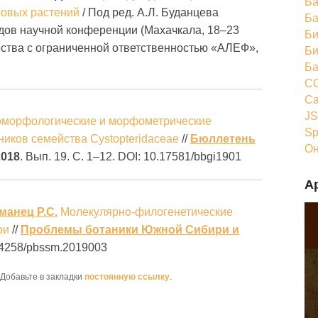
Ба
ровых растений
/ Под ред. А.Л. Буданцева
Ба
удов научной конференции (Махачкала, 18–23
Би
ества с ограниченной ответственностью «АЛЕФ»,
Би
Ба
CC
Ca
JS
морфологические и морфометрические
Sp
ников семейства Cystopteridaceae
//
Бюллетень
Он
2018
. Вып. 19. С. 1–12. DOI: 10.17581/bbgi1901
А
манец Р.С.
Молекулярно-филогенетические
ри
//
Проблемы ботаники Южной Сибири и
.14258/pbssm.2019003
 Добавьте в закладки
постоянную ссылку
.