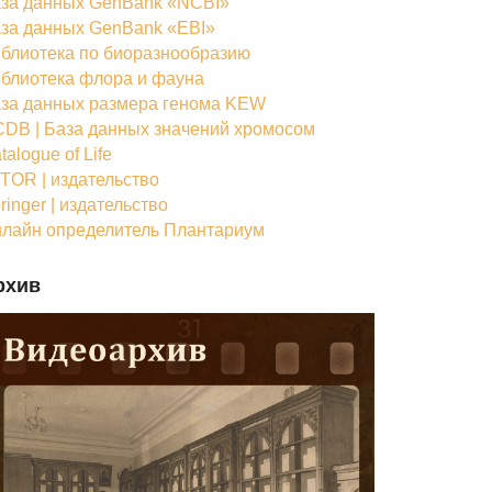
за данных GenBank «NCBI»
за данных GenBank «EBI»
блиотека по биоразнообразию
блиотека флора и фауна
за данных размера генома KEW
DB | База данных значений хромосом
talogue of Life
TOR | издательство
ringer | издательство
лайн определитель Плантариум
рхив