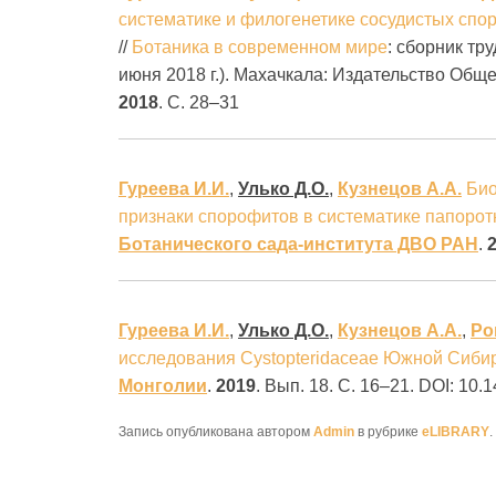
систематике и филогенетике сосудистых спо
//
Ботаника в современном мире
: сборник тр
июня 2018 г.). Махачкала: Издательство Общ
2018
. С. 28–31
Гуреева И.И.
,
Улько Д.О.
,
Кузнецов А.А.
Био
признаки спорофитов в систематике папорот
Ботанического сада-института ДВО РАН
.
Гуреева И.И.
,
Улько Д.О.
,
Кузнецов А.А.
,
Ро
исследования Cystopteridaceae Южной Сиби
Монголии
.
2019
. Вып. 18. С. 16–21. DOI: 10
Запись опубликована автором
Admin
в рубрике
eLIBRARY
.