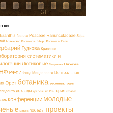
етки
Eranthis
Ranunculaceae
Poaceae
festuca
Stipa
тай
Баяхметов
Восточная Сибирь
Восточный Саян
ербарий
Гудкова
Кривенко
аборатория систематики и
илогении
Лютиковые
Олонова
Митренина
НФ
РФФИ
Центральная
Фонд Менделеева
ботаника
Эрст
ия
весенник
грант
история
доклады
езидента
достижения
каталог
молодые
конференции
выль
проекты
ченые
победы
мятлик