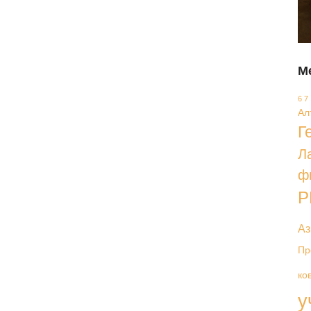
М
6 7
Ал
Г
Л
ф
Р
Аз
Пр
ко
у