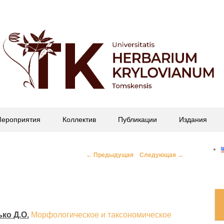
офессора П.Н. Крылова
ероприятия
Коллектив
Публикации
Издания
Навигация
←
Предыдущая
Следующая
→
по
записям
ько Д.О.
Морфологическое и таксономическое