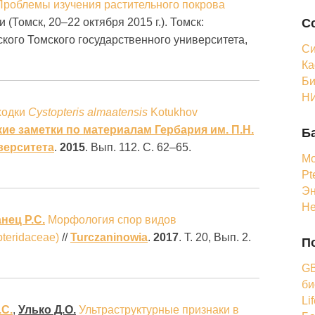
Проблемы изучения растительного покрова
С
(Томск, 20–22 октября 2015 г.). Томск:
кого Томского государственного университета,
Си
Ка
Би
НИ
ходки
Cystopteris
almaatensis
Kotukhov
ие заметки по материалам Гербария им. П.Н.
Б
верситета
.
2015
. Вып. 112. С. 62–65.
Мо
Pt
Эн
Н
нец Р.С.
Морфология спор видов
pteridaceae)
//
Turczaninowia
.
2017
. Т. 20, Вып. 2.
П
GB
би
Li
.С.
,
Улько Д.О.
Ультраструктурные признаки в