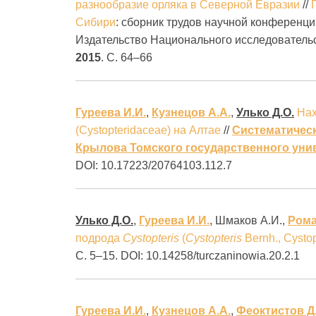
разнообразие орляка в Северной Евразии
//
Сибири
: сборник трудов научной конференции 
Издательство Национального исследовательс
2015
. С. 64–66
Гуреева И.И.
,
Кузнецов А.А.
,
Улько Д.О.
На
(Cystopteridaceae) на Алтае
//
Систематическ
Крылова Томского государственного уни
DOI: 10.17223/20764103.112.7
Улько Д.О.
,
Гуреева И.И.
, Шмаков А.И.,
Рома
подрода
Cystopteris
(
Cystopteris
Bernh., Cysto
С. 5–15. DOI: 10.14258/turczaninowia.20.2.1
Гуреева И.И.
,
Кузнецов А.А.
,
Феоктистов Д