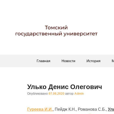
Гербарий имени пр
Гербарий
Основное
Перейти
Перейти
Главная
Новости
История
М
меню
к
к
основному
вторичному
содержимому
содержимому
Улько Денис Олегович
Опубликовано
07.06.2020
автор
Admin
Гуреева И.И.
, Пейдж К.Н., Романова С.Б.,
Ул