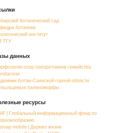
сылки
бирский ботанический сад
федра ботаники
ологический институт
 ТГУ
азы данных
рфология спор папоротников семейства
eridaceae
демики Алтае-Саянской горной области
епыльцевые палиноморфы
олезные ресурсы
IF | Глобальный информационный фонд по
оразнообразию
femap mobile | Дерево жизни