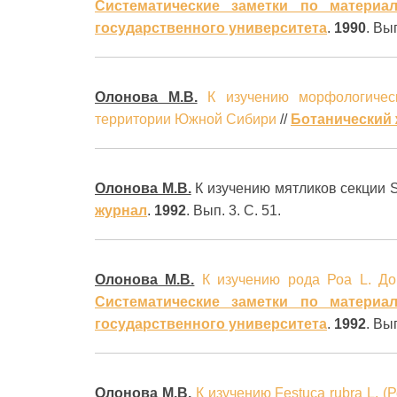
Систематические заметки по материа
государственного университета
.
1990
. Вы
Олонова М.В.
К изучению морфологиче
территории Южной Сибири
//
Ботанический
Олонова М.В.
К изучению мятликов секции S
журнал
.
1992
. Вып. 3. С. 51.
Олонова М.В.
К изучению рода Роа L. Д
Систематические заметки по материа
государственного университета
.
1992
. Вып
Олонова М.В.
К изучению Festuca rubra L. 