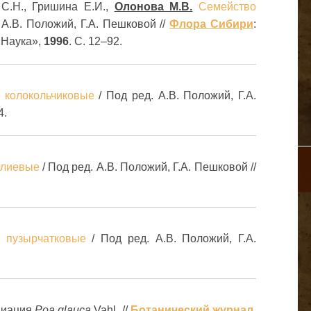
C.H., Гришина Е.И.,
Олонова M.B.
Семейство
 А.В. Положий, Г.А. Пешковой //
Флора Сибири
:
«Наука»,
1996
. С. 12–92.
 колокольчиковые
/ Под ред. А.В. Положий, Г.А.
4.
елиевые
/ Под ред. А.В. Положий, Г.А. Пешковой //
– пузырчатковые
/ Под ред. А.В. Положий, Г.А.
.
циация
Poa glauca
Vahl. //
Ботанический журнал
.