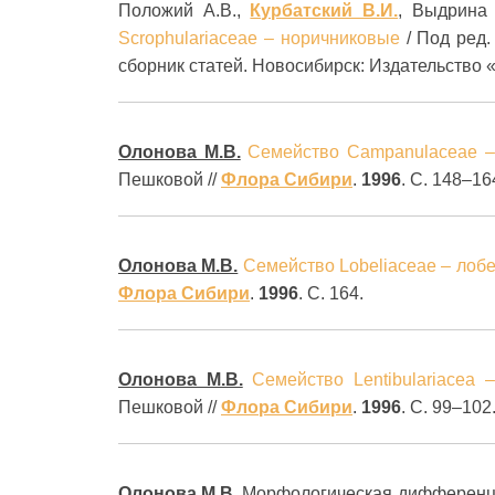
Положий А.В.,
Курбатский В.И.
, Выдрина 
Scrophulariaceae – норичниковые
/ Под ред.
сборник статей. Новосибирск: Издательство 
Олонова М.В.
Семейство Campanulaceae –
Пешковой //
Флора Сибири
.
1996
. С. 148–16
Олонова М.В.
Семейство Lobeliaceae – лоб
Флора Сибири
.
1996
. С. 164.
Олонова М.В.
Семейство Lentibulariacea 
Пешковой //
Флора Сибири
.
1996
. С. 99–102
Олонова М.В.
Морфологическая дифферен