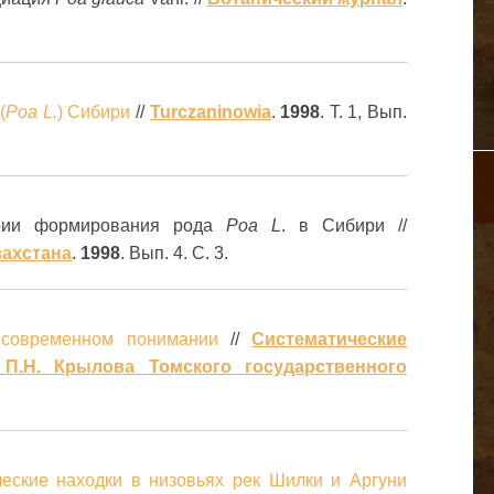
(
Pоа L.
) Сибири
//
Turczaninowia
.
1998
. Т. 1, Вып.
рии формирования рода
Роа
L
. в Сибири //
захстана
.
1998
. Вып. 4. С. 3.
современном понимании
//
Систематические
П.Н. Крылова Томского государственного
еские находки в низовьях рек Шилки и Аргуни