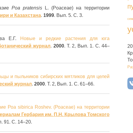
п
разие
Poa pratensis
L. (Poaceae) на территории
ири и Казахстана
.
1999
. Вып. 5. С. 3.
се
у
ва Е.Г.
Новые и редкие растения для юга
 ботанический журнал
.
2000
. Т. 2, Вып. 1. С. 44–
20
Кр
То
Ра
ьцы и пыльников сибирских мятликов для целей
ческий журнал
.
2000
. Т. 2, Вып. 1. С. 61–66.
е Роа sibirica Roshev. (Роасеае) на территории
ериалам Гербария им. П.Н. Крылова Томского
п. 91. С. 14–20.