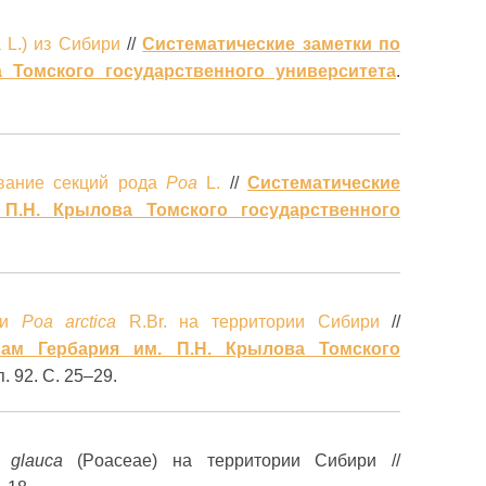
 L.) из Сибири
//
Систематические заметки по
 Томского государственного университета
.
вание секций рода
Poa
L.
//
Систематические
П.Н. Крылова Томского государственного
 и
Роа arctica
R.Br. на территории Сибири
//
лам Гербария им. П.Н. Крылова Томского
п. 92. С. 25–29.
 glauca
(Poaceae) на территории Сибири //