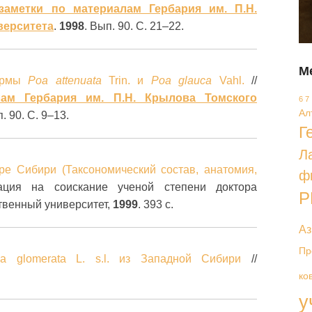
заметки по материалам Гербария им. П.Н.
верситета
.
1998
. Вып. 90. С. 21–22.
М
формы
Роа attenuata
Trin. и
Роа glauca
Vahl.
//
лам Гербария им. П.Н. Крылова Томского
6 7
Ал
п. 90. С. 9–13.
Г
Л
ре Сибири (Таксономический состав, анатомия,
ф
тация на соискание ученой степени доктора
Р
ственный университет,
1999
. 393 с.
Аз
Пр
 glomerata L. s.l. из Западной Сибири
//
ко
у