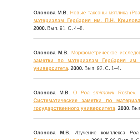
Олонова М.В.
Новые таксоны мятлика (Роа
материалам Гербария им. П.Н. Крылова
2000
. Вып. 91. С. 4–8.
Олонова М.В.
Морфометрическое исследо
заметки по материалам Гербария им. 
университета
.
2000
. Вып. 92. С. 1–4.
Олонова М.В.
О
Роа smirnowii
Roshev.
Систематические заметки по материа
государственного университета
.
2000
. Вы
Олонова М.В.
Изучение комплекса
Poa