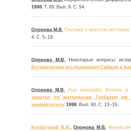
1998
. Т. 89, Вып. 9. С. 54.
Олонова М.В.
Система и конспект мятликов 
4. С. 5–19.
Олонова М.В.
Некоторые вопросы исто
Ботанические исследования Сибири и Ка
Олонова М.В.
Роа reverdattoi
Roshev. в 
заметки по материалам Гербария им. 
университета
.
1998
. Вып. 90. С. 13–16.
Курбатский В.И.
,
Олонова М.В.
Флористич