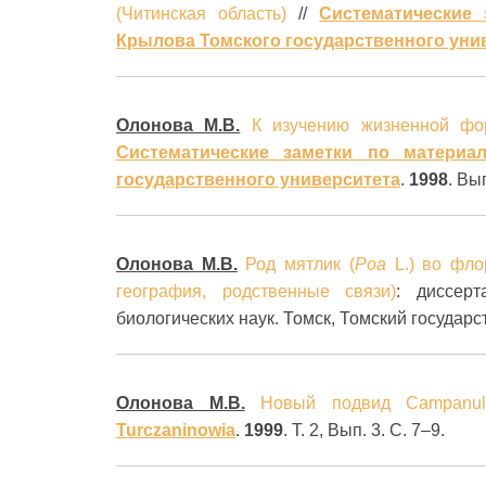
(Читинская область)
//
Систематические 
Крылова Томского государственного уни
Олонова М.В.
К изучению жизненной 
Систематические заметки по материа
государственного университета
.
1998
. Вы
Олонова М.В.
Род мятлик (
Poa
L.) во фло
география, родственные связи)
: диссер
биологических наук. Томск, Томский государ
Олонова М.В.
Новый подвид Campanula
Turczaninowia
.
1999
. Т. 2, Вып. 3. С. 7–9.