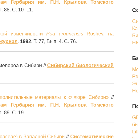
лам Гербария им. П.Н. Крылова Томского
С
п. 88. С. 10–11.
Си
Ка
ской изменчивости
Poa argunensis
Roshev. на
Би
 журнал
.
1992
. Т. 77, Вып. 4. С. 76.
НИ
Б
tenopoa в Сибири //
Сибирский биологический
Мо
Pt
Эн
Н
ополнительные материалы к «Флоре Сибири»
//
лам Гербария им. П.Н. Крылова Томского
П
. 89. С. 19.
GB
би
Li
(Роасeаe) в Западной Сибири
//
Систематические