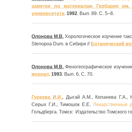
заметки по материалам Гербария им. 
университета
.
1992
. Вып. 89. С. 5–8.
Олонова М.В.
Хорологическое изучение такс
Stenopoa Dum. в Сибири //
Ботанический жу
Олонова М.В.
Феногеографическое изучен
журнал
.
1993
. Вып. 6. С. 70.
Гуреева И.И.
, Дыгай А.М., Копанева Г.А., 
Серых Г.И., Тимошок Е.Е.
Лекарственные 
Гольдберга. Томск: Издательство Томского г