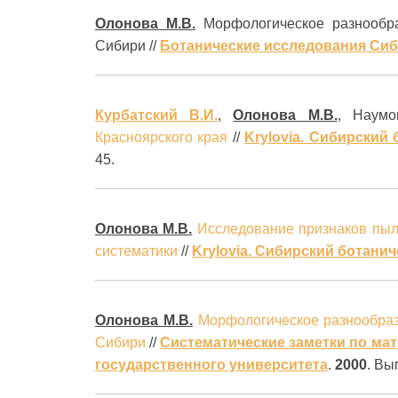
Олонова М.В.
Морфологическое разнооб
Сибири //
Ботанические исследования Сиб
Курбатский В.И.
,
Олонова М.В.
, Наумо
Красноярского края
//
Krylovia. Сибирский
45.
Олонова М.В.
Исследование признаков пыл
систематики
//
Krylovia. Сибирский ботани
Олонова М.В.
Морфологическое разнообрази
Сибири
//
Систематические заметки по мат
государственного университета
.
2000
. Вы