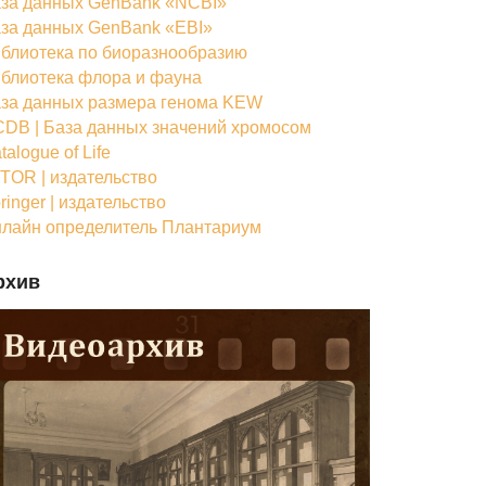
за данных GenBank «NCBI»
за данных GenBank «EBI»
блиотека по биоразнообразию
блиотека флора и фауна
за данных размера генома KEW
DB | База данных значений хромосом
talogue of Life
TOR | издательство
ringer | издательство
лайн определитель Плантариум
рхив