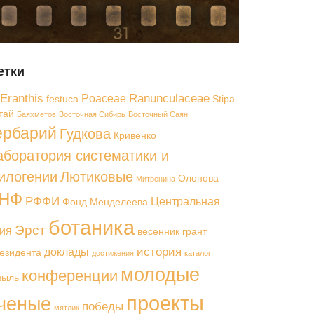
етки
Eranthis
Ranunculaceae
Poaceae
festuca
Stipa
тай
Баяхметов
Восточная Сибирь
Восточный Саян
ербарий
Гудкова
Кривенко
аборатория систематики и
илогении
Лютиковые
Олонова
Митренина
НФ
РФФИ
Центральная
Фонд Менделеева
ботаника
Эрст
ия
весенник
грант
история
доклады
езидента
достижения
каталог
молодые
конференции
выль
проекты
ченые
победы
мятлик