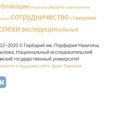
убликации
ресурсы
результаты
секвенирование
сотрудничество
стажировки
минары
спехи
экспедиция
юбилей
12–2020 © Гербарий им. Порфирия Никитича
ылова, Национальный исследовательский
мский государственный университет
зработка и поддержка сайта: Данил Барашков