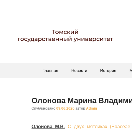
Гербарий имени пр
Гербарий
Основное
Перейти
Перейти
Главная
Новости
История
М
меню
к
к
основному
вторичному
содержимому
содержимому
Олонова Марина Владим
Опубликовано
09.06.2020
автор
Admin
Олонова М.В.
О двух мятликах (Poaceae