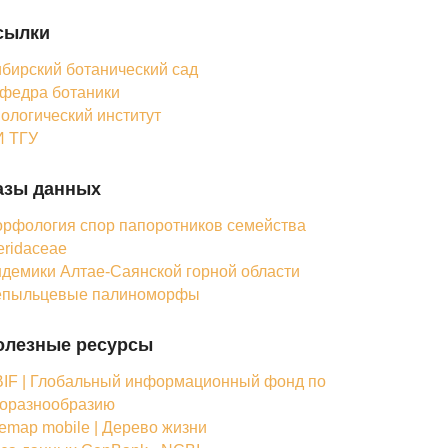
сылки
бирский ботанический сад
федра ботаники
ологический институт
 ТГУ
азы данных
рфология спор папоротников семейства
eridaceae
демики Алтае-Саянской горной области
епыльцевые палиноморфы
олезные ресурсы
IF | Глобальный информационный фонд по
оразнообразию
femap mobile | Дерево жизни