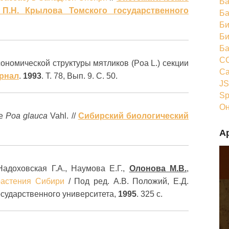
Ба
П.Н. Крылова Томского государственного
Ба
Би
Би
Ба
CC
ономической структуры мятликов (Poa L.) секции
Ca
рнал
.
1993
. Т. 78, Вып. 9. С. 50.
JS
Sp
Он
ие
Poa glauca
Vahl. //
Сибирский биологический
А
Надоховская Г.А., Наумова Е.Г.,
Олонова М.В.
,
растения Сибири
/ Под ред. А.В. Положий, Е.Д.
осударственного университета,
1995
. 325 с.