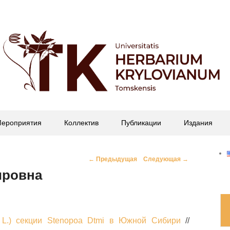
офессора П.Н. Крылова
ероприятия
Коллектив
Публикации
Издания
Навигация
←
Предыдущая
Следующая
→
по
ировна
записям
 L.) секции Stenopoa Dtmi в Южной Сибири
//