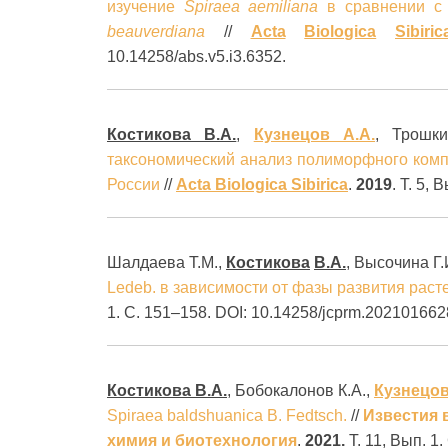
изучение
Spiraea aemiliana
в сравнении с
beauverdiana
//
Acta
Biologica
Sibiric
10.14258/abs.v5.i3.6352.
Костикова В.А.
,
Кузнецов А.А.
, Трошк
таксономический анализ полиморфного ком
России
//
Acta Biologica Sibirica
.
2019
. Т. 5,
Шалдаева Т.М.,
Костикова
В
.
А
.
, Высочина Г
Ledeb. в зависимости от фазы развития раст
1. С. 151–158. DOI: 10.14258/jcprm.202101662
Костикова
В
.
А
.
, Бобокалонов К.А.,
Кузнецо
Spiraea baldshuanica B. Fedtsch.
//
Известия 
химия и биотехнология
.
2021.
Т. 11, Вып. 1