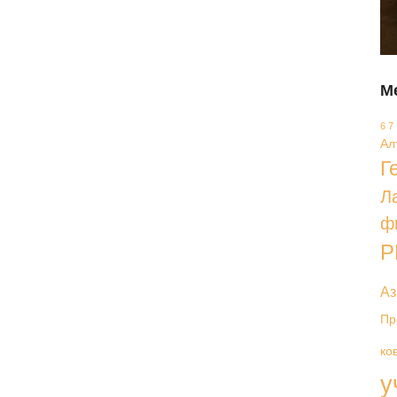
М
6 7
Ал
Г
Л
ф
Р
Аз
Пр
ко
у