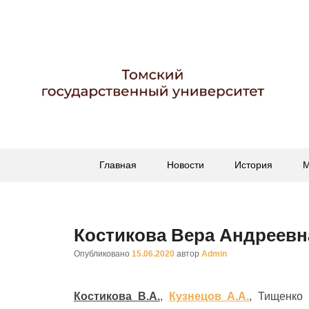
Гербарий имени пр
Гербарий
Основное
Перейти
Перейти
Главная
Новости
История
М
меню
к
к
основному
вторичному
содержимому
содержимому
Костикова Вера Андреевн
Опубликовано
15.06.2020
автор
Admin
Костикова В.А.
,
Кузнецов А.А.
, Тищенко