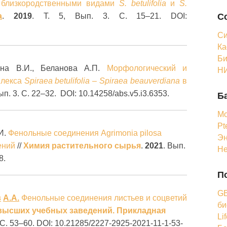
 близкородственными видами
S. betulifolia
и
S.
С
a
.
2019
. Т. 5, Вып. 3. С. 15–21. DOI:
Си
Ка
Би
ина В.И., Беланова А.П.
Морфологический и
НИ
плекса
Spiraea betulifolia – Spiraea beauverdiana
в
 Вып. 3. С. 22–32. DOI: 10.14258/abs.v5.i3.6353.
Б
Мо
Pt
.И.
Фенольные соединения Agrimonia pilosa
Эн
ений
//
Химия растительного сырья
.
2021
. Вып.
Н
8.
П
GB
в
А
.
А
.
Фенольные соединения листьев и соцветий
би
высших учебных заведений. Прикладная
Li
. С. 53‒60. DOI: 10.21285/2227-2925-2021-11-1-53-