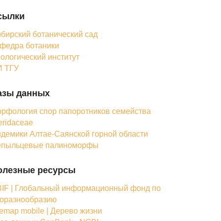
сылки
бирский ботанический сад
федра ботаники
ологический институт
 ТГУ
азы данных
рфология спор папоротников семейства
eridaceae
демики Алтае-Саянской горной области
епыльцевые палиноморфы
олезные ресурсы
IF | Глобальный информационный фонд по
оразнообразию
femap mobile | Дерево жизни