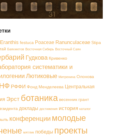
етки
Eranthis
Ranunculaceae
Poaceae
festuca
Stipa
тай
Баяхметов
Восточная Сибирь
Восточный Саян
ербарий
Гудкова
Кривенко
аборатория систематики и
илогении
Лютиковые
Олонова
Митренина
НФ
РФФИ
Центральная
Фонд Менделеева
ботаника
Эрст
ия
весенник
грант
история
доклады
езидента
достижения
каталог
молодые
конференции
выль
проекты
ченые
победы
мятлик