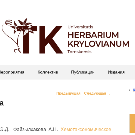
офессора П.Н. Крылова
ероприятия
Коллектив
Публикации
Издания
Навигация
←
Предыдущая
Следующая
→
по
а
записям
 Э.Д., Файзылхакова А.Н.
Хемотаксономическое