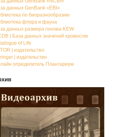
за данных GenBank «NCBI»
за данных GenBank «EBI»
блиотека по биоразнообразию
блиотека флора и фауна
за данных размера генома KEW
DB | База данных значений хромосом
talogue of Life
TOR | издательство
ringer | издательство
лайн определитель Плантариум
рхив