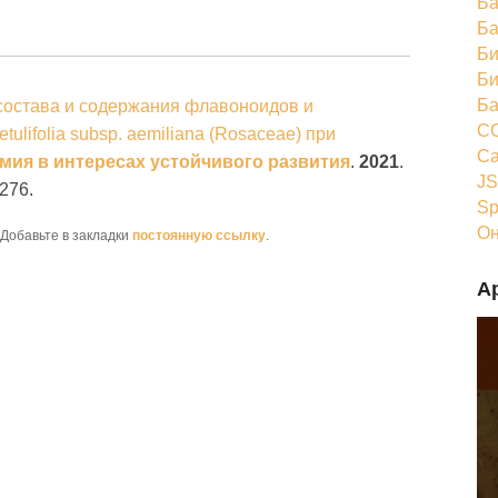
Ба
Ба
Би
Би
Ба
состава и содержания флавоноидов и
CC
ulifolia subsp. aemiliana (Rosaceae) при
Ca
мия в интересах устойчивого развития
.
2021
.
JS
276.
Sp
Он
 Добавьте в закладки
постоянную ссылку
.
А