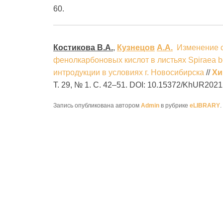
60.
Костикова
В
.
А
.
,
Кузнецов
А
.
А
.
Изменение 
фенолкарбоновых кислот в листьях Spiraea bet
интродукции в условиях г. Новосибирска
//
Хи
Т. 29, № 1. С. 42‒51. DOI: 10.15372/KhUR2021
Запись опубликована автором
Admin
в рубрике
eLIBRARY
.