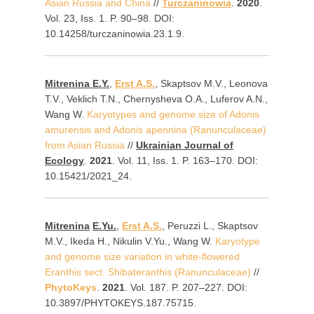
Asian Russia and China
//
Turczaninowia
.
2020
.
Vol. 23, Iss. 1. P. 90–98. DOI:
10.14258/turczaninowia.23.1.9.
Mitrenina E.Y.
,
Erst A.S.
, Skaptsov M.V., Leonova
T.V., Veklich T.N., Chernysheva O.A., Luferov A.N.,
Wang W.
Karyotypes and genome size of Adonis
amurensis and Adonis apennina (Ranunculaceae)
from Asian Russia
//
Ukrainian Journal of
Ecology
.
2021
. Vol. 11, Iss. 1. P. 163–170. DOI:
10.15421/2021_24.
Mitrenina
E
.
Yu
.
,
Erst A.S.
, Peruzzi L., Skaptsov
M.V., Ikeda H., Nikulin V.Yu., Wang W.
Karyotype
and genome size variation in white-flowered
Eranthis sect. Shibateranthis (Ranunculaceae)
//
PhytoKeys
.
2021
. Vol. 187. P. 207‒227. DOI:
10.3897/PHYTOKEYS.187.75715.