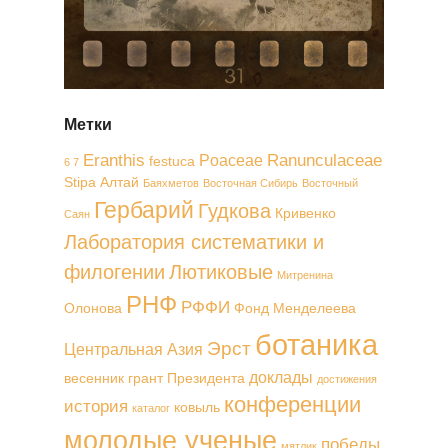
Метки
Eranthis
Ranunculaceae
Poaceae
festuca
6 7
Stipa
Алтай
Баяхметов
Восточная Сибирь
Восточный
Гербарий
Гудкова
Кривенко
Саян
Лаборатория систематики и
филогении
Лютиковые
Митренина
РНФ
РФФИ
Олонова
Фонд Менделеева
ботаника
Эрст
Центральная Азия
доклады
весенник
грант Президента
достижения
конференции
история
ковыль
каталог
молодые ученые
победы
мятлик