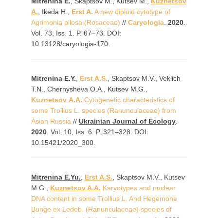
Mitrenina E.
, Skaptsov M., Kutsev M.,
Kuznetsov
A.
, Ikeda H.,
Erst A.
A new diploid cytotype of
Agrimonia pilosa (Rosaceae)
//
Caryologia
.
2020
.
Vol. 73, Iss. 1. P. 67–73. DOI:
10.13128/caryologia-170.
Mitrenina E.Y.
,
Erst A.S.
, Skaptsov M.V., Veklich
T.N., Chernysheva O.A., Kutsev M.G.,
Kuznetsov A.A.
Cytogenetic characteristics of
some Trollius L. species (Ranunculaceae) from
Asian Russia
//
Ukrainian Journal of Ecology
.
2020
. Vol. 10, Iss. 6. P. 321–328. DOI:
10.15421/2020_300.
Mitrenina E.Yu.
,
Erst A.S.
, Skaptsov M.V., Kutsev
M.G.,
Kuznetsov A.A.
Karyotypes and nuclear
DNA content in some Trollius L. And Hegemone
Bunge ex Ledeb. (Ranunculaceae) species of