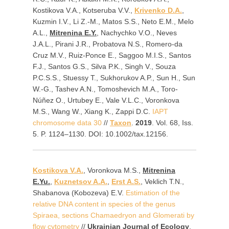
Kostikova V.A., Kotseruba V.V.,
Krivenko D.A.
,
Kuzmin I.V., Li Z.-M., Matos S.S., Neto E.M., Melo
A.L.,
Mitrenina E.Y.
, Nachychko V.O., Neves
J.A.L., Pirani J.R., Probatova N.S., Romero-da
Cruz M.V., Ruiz-Ponce E., Saggoo M.I.S., Santos
F.J., Santos G.S., Silva P.K., Singh V., Souza
P.C.S.S., Stuessy T., Sukhorukov A.P., Sun H., Sun
W.-G., Tashev A.N., Tomoshevich M.A., Toro-
Núñez O., Urtubey E., Vale V.L.C., Voronkova
M.S., Wang W., Xiang K., Zappi D.C.
IAPT
chromosome data 30
//
Taxon
.
2019
. Vol. 68, Iss.
5. P. 1124–1130. DOI: 10.1002/tax.12156.
Kostikova V.A.
, Voronkova M.S.,
Mitrenina
E.Yu.
,
Kuznetsov A.A.
,
Erst A.S.
, Veklich T.N.,
Shabanova (Kobozeva) E.V.
Estimation of the
relative DNA content in species of the genus
Spiraea, sections Chamaedryon and Glomerati by
flow cytometry
//
Ukrainian Journal of Ecology
.