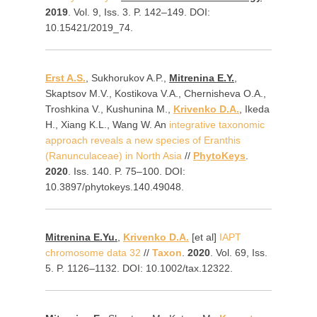
2019
. Vol. 9, Iss. 3. P. 142–149. DOI:
10.15421/2019_74.
Erst A.S.
, Sukhorukov A.P.,
Mitrenina E.Y.
,
Skaptsov M.V., Kostikova V.A., Chernisheva O.A.,
Troshkina V., Kushunina M.,
Krivenko D.A.
, Ikeda
H., Xiang K.L., Wang W. An
integrative taxonomic
approach reveals a new species of Eranthis
(Ranunculaceae) in North Asia
//
PhytoKeys
.
2020
. Iss. 140. P. 75–100. DOI:
10.3897/phytokeys.140.49048.
Mitrenina E.Yu.
,
Krivenko D.A.
[et al]
IAPT
chromosome data 32
//
Taxon
.
2020
. Vol. 69, Iss.
5. P. 1126–1132. DOI: 10.1002/tax.12322.