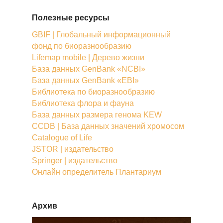
Полезные ресурсы
GBIF | Глобальный информационный
фонд по биоразнообразию
Lifemap mobile | Дерево жизни
База данных GenBank «NCBI»
База данных GenBank «EBI»
Библиотека по биоразнообразию
Библиотека флора и фауна
База данных размера генома KEW
CCDB | База данных значений хромосом
Catalogue of Life
JSTOR | издательство
Springer | издательство
Онлайн определитель Плантариум
Архив