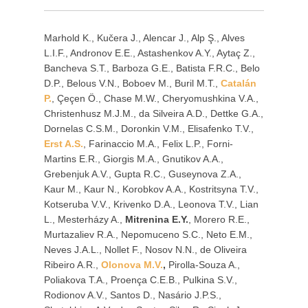
Marhold K., Kučera J., Alencar J., Alp Ş., Alves
L.I.F., Andronov E.E., Astashenkov A.Y., Aytaç Z.,
Bancheva S.T., Barboza G.E., Batista F.R.C., Belo
D.P., Belous V.N., Boboev M., Buril M.T.,
Catalán
P.
, Çeçen Ö., Chase M.W., Cheryomushkina V.A.,
Christenhusz M.J.M., da Silveira A.D., Dettke G.A.,
Dornelas C.S.M., Doronkin V.M., Elisafenko T.V.,
Erst A.S.
, Farinaccio M.A., Felix L.P., Forni-
Martins E.R., Giorgis M.A., Gnutikov A.A.,
Grebenjuk A.V., Gupta R.C., Guseynova Z.A.,
Kaur M., Kaur N., Korobkov A.A., Kostritsyna T.V.,
Kotseruba V.V., Krivenko D.A., Leonova T.V., Lian
L., Mesterházy A.,
Mitrenina E.Y.
, Morero R.E.,
Murtazaliev R.A., Nepomuceno S.C., Neto E.M.,
Neves J.A.L., Nollet F., Nosov N.N., de Oliveira
Ribeiro A.R.,
Olonova M.V.
,
Pirolla-Souza A.,
Poliakova T.A., Proença C.E.B., Pulkina S.V.,
Rodionov A.V., Santos D., Nasário J.P.S.,