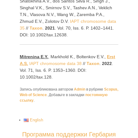
Shatokhina A.V., dos Santos Silva R., Singh J.,
Singhal V.K., Smirnov S.V., Tashev A.N., Veklich
T.N., Vlasova N.V., Wang W., Zaremba P.A.,
Zhmud E.V., Zolotov D.V.
IAPT chromosome data
35
//
Taxon
.
2021
. Vol. 70, Iss. 6. P. 1402–1441.
DOI: 10.1002/tax.12638.
Mitrenina E.Y.
, Markhold K., Boltenkov E.V.,
Erst
A.S.
IAPT chromosome data 38
//
Taxon
.
2022
.
Vol. 71, Iss. 6. P. 1353‒1360. DOI:
10.1002/tax.128.
Запись опубликована автором
Admin
в рубрике
Scopus,
Web of Science
. Добавьте в закладки
постоянную
ссылку
.
English
Программа поддержки Гербария