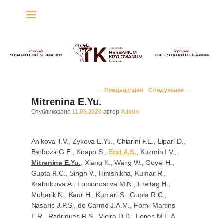
Гербарий имени
профессора П.Н. Крылова
Гербарий
Навигация
←
Предыдущая
Следующая
→
по
Mitrenina E.Yu.
записям
Опубликовано
11.05.2020
автор
Admin
An’kova T.V., Zykova E.Yu., Chiarini F.E., Lipari D.,
Barboza G.E., Knapp S.,
Erst A.S.
, Kuzmin I.V.,
Mitrenina E.Yu.
, Xiang K., Wang W., Goyal H.,
Gupta R.C., Singh V., Himshikha, Kumar R.,
Krahulcova A., Lomonosova M.N., Freitag H.,
Mubarik N., Kaur H., Kumari S., Gupta R.C.,
Nasario J.P.S., do Carmo J.A.M., Forni-Martins
E.R., Rodrigues R.S., Vieira D.D., Lopes M.E.A.,