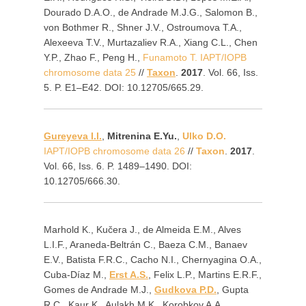
Dourado D.A.O., de Andrade M.J.G., Salomon B.,
von Bothmer R., Shner J.V., Ostroumova T.A.,
Alexeeva T.V., Murtazaliev R.A., Xiang C.L., Chen
Y.P., Zhao F., Peng H.,
Funamoto T. IAPT/IOPB
chromosome data 25
//
Taxon
.
2017
. Vol. 66, Iss.
5. P. E1–E42. DOI: 10.12705/665.29.
Gureyeva I.I.
,
Mitrenina E.Yu.
,
Ulko D.O.
IAPT/IOPB chromosome data 26
//
Taxon
.
2017
.
Vol. 66, Iss. 6. P. 1489–1490. DOI:
10.12705/666.30.
Marhold K., Kučera J., de Almeida E.M., Alves
L.I.F., Araneda-Beltrán C., Baeza C.M., Banaev
E.V., Batista F.R.C., Cacho N.I., Chernyagina O.A.,
Cuba-Díaz M.,
Erst A.S.
, Felix L.P., Martins E.R.F.,
Gomes de Andrade M.J.,
Gudkova P.D.
, Gupta
R.C., Kaur K., Aulakh M.K., Korobkov A.A.,