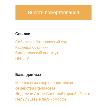
Внести пожертвования
Ссылки
Сибирский ботанический сад
Кафедра ботаники
Биологический институт
НИ ТГУ
Базы данных
Морфология спор папоротников
семейства Pteridaceae
Эндемики Алтае-Саянской горной области
Непыльцевые палиноморфы