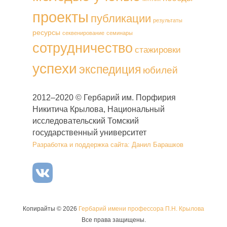
проекты
публикации
результаты
ресурсы
секвенирование
семинары
сотрудничество
стажировки
успехи
экспедиция
юбилей
2012–2020 © Гербарий им. Порфирия
Никитича Крылова, Национальный
исследовательский Томский
государственный университет
Разработка и поддержка сайта: Данил Барашков
Копирайты © 2026
Гербарий имени профессора П.Н. Крылова
Все права защищены.