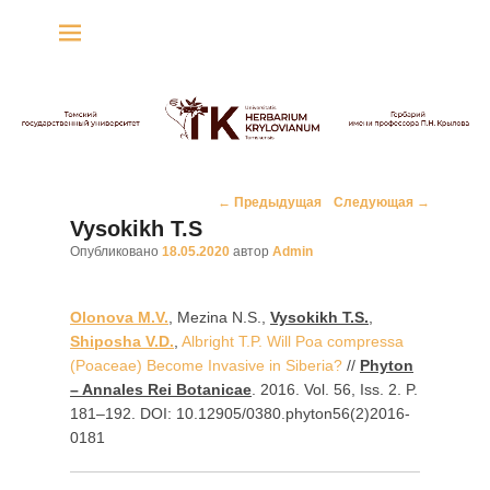
Гербарий имени
профессора П.Н. Крылова
Гербарий
Навигация
←
Предыдущая
Следующая
→
по
Vysokikh T.S
записям
Опубликовано
18.05.2020
автор
Admin
Olonova M.V.
, Mezina N.S.,
Vysokikh T.S.
,
Shiposha V.D.
,
Albright T.P. Will Poa compressa
(Poaceae) Become Invasive in Siberia?
//
Phyton
– Annales Rei Botanicae
. 2016. Vol. 56, Iss. 2. P.
181–192. DOI: 10.12905/0380.phyton56(2)2016-
0181