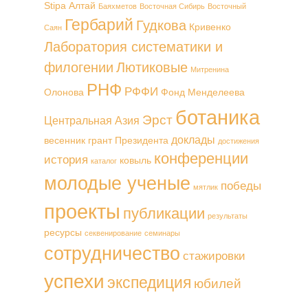
Stipa
Алтай
Баяхметов
Восточная Сибирь
Восточный
Гербарий
Гудкова
Кривенко
Саян
Лаборатория систематики и
филогении
Лютиковые
Митренина
РНФ
РФФИ
Олонова
Фонд Менделеева
ботаника
Эрст
Центральная Азия
доклады
весенник
грант Президента
достижения
конференции
история
ковыль
каталог
молодые ученые
победы
мятлик
проекты
публикации
результаты
ресурсы
секвенирование
семинары
сотрудничество
стажировки
успехи
экспедиция
юбилей