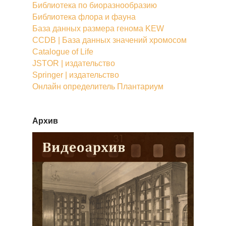
Библиотека по биоразнообразию
Библиотека флора и фауна
База данных размера генома KEW
CCDB | База данных значений хромосом
Catalogue of Life
JSTOR | издательство
Springer | издательство
Онлайн определитель Плантариум
Архив