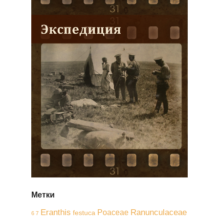
Метки
Eranthis
Ranunculaceae
Poaceae
festuca
6 7