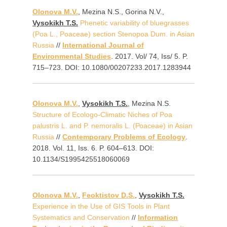
Olonova M.V.
, Mezina N.S., Gorina N.V.,
Vysokikh T.S.
Phenetic variability of bluegrasses
(Poa L., Poaceae) section Stenopoa Dum. in Asian
Russia
//
International Journal of
Environmental Studies
. 2017. Vol/ 74, Iss/ 5. P.
715–723. DOI: 10.1080/00207233.2017.1283944
Olonova M.V.
,
Vysokikh T.S.
, Mezina N.S.
Structure of Ecologo-Climatic Niches of Poa
palustris L. and P. nemoralis L. (Роасеае) in Asian
Russia
//
Contemporary Problems of Ecology
.
2018. Vol. 11, Iss. 6. P. 604–613. DOI:
10.1134/S1995425518060069
Olonova M.V.
,
Feoktistov D.S.
,
Vysokikh T.S.
Experience in the Use of GIS Tools in Plant
Systematics and Conservation
//
Information