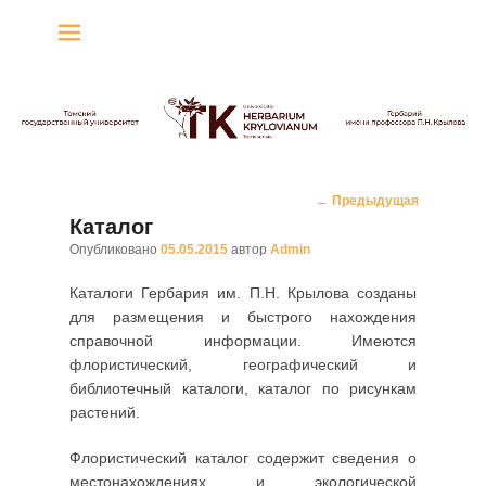
Гербарий имени
профессора П.Н. Крылова
Гербарий
Навигация
←
Предыдущая
по
Каталог
записям
Опубликовано
05.05.2015
автор
Admin
Каталоги Гербария им. П.Н. Крылова созданы
для размещения и быстрого нахождения
справочной информации. Имеются
флористический, географический и
библиотечный каталоги, каталог по рисункам
растений.
Флористический каталог содержит сведения о
местонахождениях и экологической