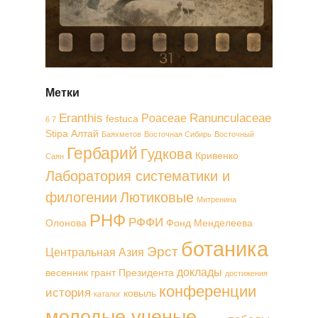
Метки
Eranthis
Ranunculaceae
Poaceae
festuca
6 7
Stipa
Алтай
Баяхметов
Восточная Сибирь
Восточный
Гербарий
Гудкова
Кривенко
Саян
Лаборатория систематики и
филогении
Лютиковые
Митренина
РНФ
РФФИ
Олонова
Фонд Менделеева
ботаника
Эрст
Центральная Азия
доклады
весенник
грант Президента
достижения
конференции
история
ковыль
каталог
молодые ученые