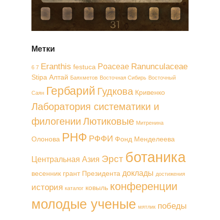
Метки
Eranthis
Ranunculaceae
Poaceae
festuca
6 7
Stipa
Алтай
Баяхметов
Восточная Сибирь
Восточный
Гербарий
Гудкова
Кривенко
Саян
Лаборатория систематики и
филогении
Лютиковые
Митренина
РНФ
РФФИ
Олонова
Фонд Менделеева
ботаника
Эрст
Центральная Азия
доклады
весенник
грант Президента
достижения
конференции
история
ковыль
каталог
молодые ученые
победы
мятлик