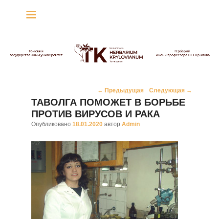
Гербарий имени
профессора П.Н. Крылова
Гербарий
Навигация
←
Предыдущая
Следующая
→
по
ТАВОЛГА ПОМОЖЕТ В БОРЬБЕ
записям
ПРОТИВ ВИРУСОВ И РАКА
Опубликовано
18.01.2020
автор
Admin