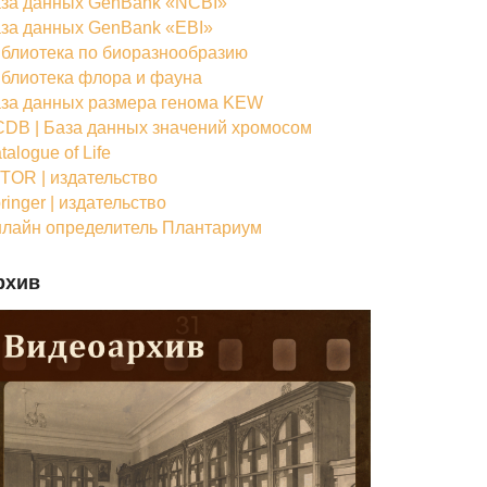
за данных GenBank «NCBI»
за данных GenBank «EBI»
блиотека по биоразнообразию
блиотека флора и фауна
за данных размера генома KEW
DB | База данных значений хромосом
talogue of Life
TOR | издательство
ringer | издательство
лайн определитель Плантариум
рхив