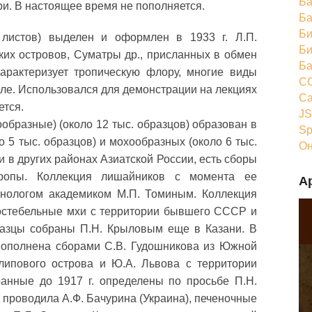
Ба
и. В настоящее время не пополняется.
Ба
Би
 листов) выделен и оформлен в 1933 г. Л.П.
Би
ких островов, Суматры др., присланных в обмен
Ба
арактеризует тропическую флору, многие виды
CC
еле. Использовался для демонстрации на лекциях
Ca
ется.
JS
образные) (около 12 тыс. образцов) образован в
Sp
 5 тыс. образцов) и мохообразных (около 6 тыс.
Он
 в других районах Азиатской России, есть сборы
ропы. Коллекция лишайников с момента ее
А
енологом академиком М.П. Томиным. Коллекция
остебельные мхи с территории бывшего СССР и
разцы собраны П.Н. Крыловым еще в Казани. В
пополнена сборами С.В. Гудошникова из Южной
 липового острова и Ю.А. Львова с территории
ранные до 1917 г. определены по просьбе П.Н.
 проводила А.Ф. Бачурина (Украина), печеночные