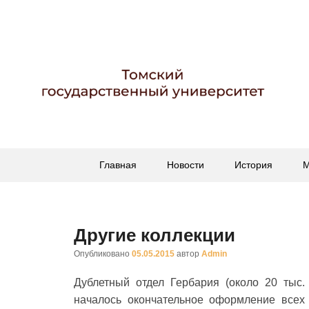
Гербарий имени пр
Гербарий
Основное
Перейти
Перейти
Главная
Новости
История
М
меню
к
к
основному
вторичному
содержимому
содержимому
Другие коллекции
Опубликовано
05.05.2015
автор
Admin
Дублетный отдел Гербария (около 20 тыс. 
началось окончательное оформление всех