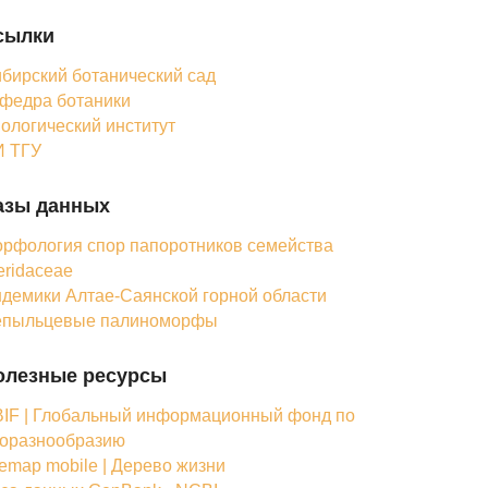
сылки
бирский ботанический сад
федра ботаники
ологический институт
 ТГУ
азы данных
рфология спор папоротников семейства
eridaceae
демики Алтае-Саянской горной области
епыльцевые палиноморфы
олезные ресурсы
IF | Глобальный информационный фонд по
оразнообразию
femap mobile | Дерево жизни