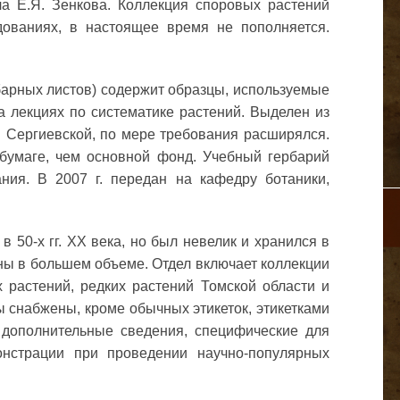
а Е.Я. Зенкова. Коллекция споровых растений
дованиях, в настоящее время не пополняется.
рбарных листов) содержит образцы, используемые
а лекциях по систематике растений. Выделен из
П. Сергиевской, по мере требования расширялся.
бумаге, чем основной фонд. Учебный гербарий
ания. В 2007 г. передан на кафедру ботаники,
 50-х гг. ХХ века, но был невелик и хранился в
ены в большем объеме. Отдел включает коллекции
 растений, редких растений Томской области и
 снабжены, кроме обычных этикеток, этикетками
дополнительные сведения, специфические для
онстрации при проведении научно-популярных