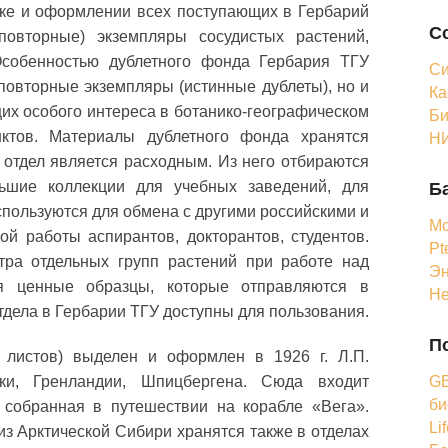
тке и оформлении всех поступающих в Гербарий
С
повторные) экземпляры сосудистых растений,
Особенностью дублетного фонда Гербария ТГУ
Си
 повторные экземпляры (истинные дублеты), но и
Ка
их особого интереса в ботанико-географическом
Би
нктов. Материалы дублетного фонда хранятся
НИ
 отдел является расходным. Из него отбираются
ьшие коллекции для учебных заведений, для
Б
спользуются для обмена с другими российскими и
Мо
й работы аспирантов, докторантов, студентов.
Pt
тра отдельных групп растений при работе над
Эн
ся ценные образцы, которые отправляются в
Н
тдела в Гербарии ТГУ доступны для пользования.
П
х листов) выделен и оформлен в 1926 г. Л.П.
GB
ки, Гренландии, Шпицбергена. Сюда входит
би
 собранная в путешествии на корабле «Вега».
Li
из Арктической Сибири хранятся также в отделах