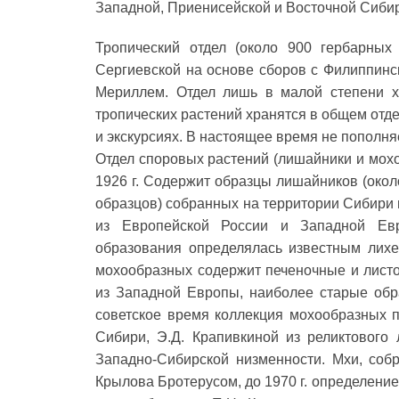
Западной, Приенисейской и Восточной Сибир
Тропический отдел (около 900 гербарных
Сергиевской на основе сборов с Филиппинс
Мериллем. Отдел лишь в малой степени х
тропических растений хранятся в общем отд
и экскурсиях. В настоящее время не пополня
Отдел споровых растений (лишайники и мохо
1926 г. Содержит образцы лишайников (около
образцов) собранных на территории Сибири и
из Европейской России и Западной Ев
образования определялась известным лих
мохообразных содержит печеночные и лист
из Западной Европы, наиболее старые об
советское время коллекция мохообразных 
Сибири, Э.Д. Крапивкиной из реликтового
Западно-Сибирской низменности. Мхи, соб
Крылова Бротерусом, до 1970 г. определение