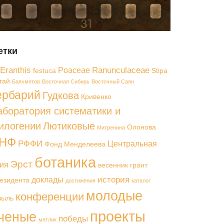
етки
Eranthis
Ranunculaceae
Poaceae
festuca
Stipa
тай
Баяхметов
Восточная Сибирь
Восточный Саян
ербарий
Гудкова
Кривенко
аборатория систематики и
илогении
Лютиковые
Олонова
Митренина
НФ
РФФИ
Центральная
Фонд Менделеева
ботаника
Эрст
ия
весенник
грант
история
доклады
езидента
достижения
каталог
молодые
конференции
выль
проекты
ченые
победы
мятлик