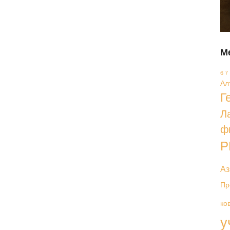
М
6 7
Ал
Г
Л
ф
Р
Аз
Пр
ко
у