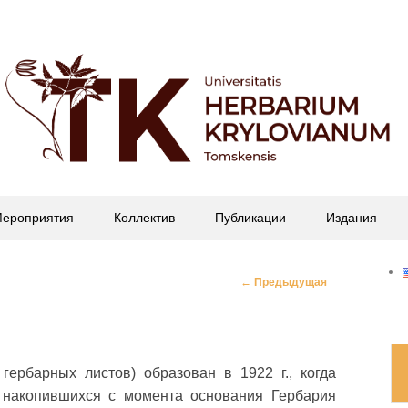
офессора П.Н. Крылова
ероприятия
Коллектив
Публикации
Издания
Навигация
←
Предыдущая
по
записям
гербарных листов) образован в 1922 г., когда
 накопившихся с момента основания Гербария