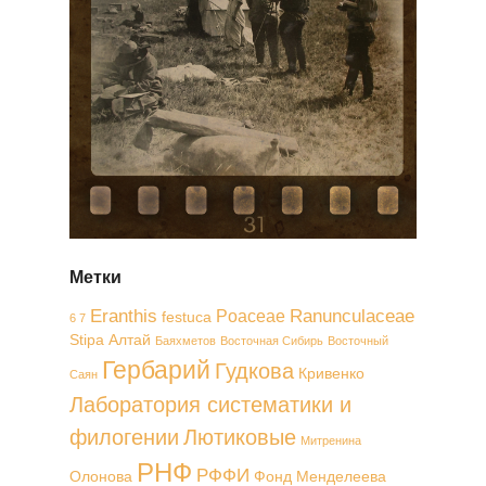
Метки
Eranthis
Ranunculaceae
Poaceae
festuca
6 7
Stipa
Алтай
Баяхметов
Восточная Сибирь
Восточный
Гербарий
Гудкова
Кривенко
Саян
Лаборатория систематики и
филогении
Лютиковые
Митренина
РНФ
РФФИ
Олонова
Фонд Менделеева