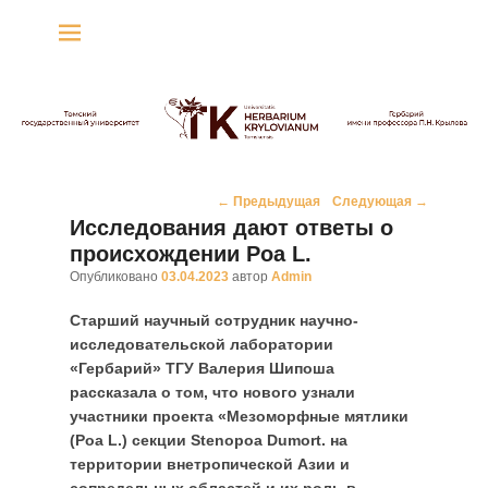
Гербарий имени
профессора П.Н. Крылова
Гербарий
Навигация
←
Предыдущая
Следующая
→
по
Исследования дают ответы о
записям
происхождении Poa L.
Опубликовано
03.04.2023
автор
Admin
Старший научный сотрудник научно-
исследовательской лаборатории
«Гербарий» ТГУ Валерия Шипоша
рассказала о том, что нового узнали
участники проекта «Мезоморфные мятлики
(Poa L.) секции Stenopoa Dumort. на
территории внетропической Азии и