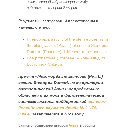
естественной гибридизации между
видами», — говорит Валерия.
Результаты исследований представлены в
научных статьях:
Phenotypic plasticity of the stem epidermis in
the bluegrasses (Poa L.) of section Stenopoa
Dumort. (Poaceae). I. Mesomorphic species
Poa probatovae (Poaceae) – новый вид из
Восточной Сибири
Проект «Мезоморфные мятлики (Poa L.)
секции Stenopoa Dumort. на территории
внетропической Азии и сопредельных
областей и их роль в филогенетической
системе злаков», поддержанный
грантом
Российского научного фонда № 21-74-
00064
, завершается в 2023 году.
Запись опубликована автором
Admin
в рубрике