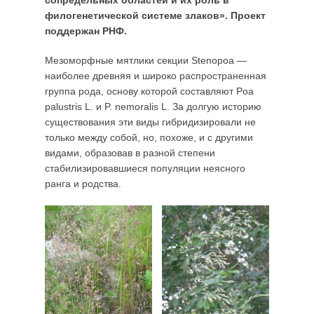
сопредельных областей и их роль в
филогенетической системе злаков». Проект
поддержан РНФ.
Мезоморфные мятлики секции Stenopoa —
наиболее древняя и широко распространенная
группа рода, основу которой составляют Pоа
palustris L. и P. nemoralis L. За долгую историю
существования эти виды гибридизировали не
только между собой, но, похоже, и с другими
видами, образовав в разной степени
стабилизировавшиеся популяции неясного
ранга и родства.