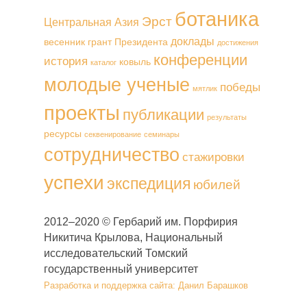
ботаника
Эрст
Центральная Азия
доклады
весенник
грант Президента
достижения
конференции
история
ковыль
каталог
молодые ученые
победы
мятлик
проекты
публикации
результаты
ресурсы
секвенирование
семинары
сотрудничество
стажировки
успехи
экспедиция
юбилей
2012–2020 © Гербарий им. Порфирия
Никитича Крылова, Национальный
исследовательский Томский
государственный университет
Разработка и поддержка сайта: Данил Барашков