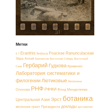
Метки
Eranthis
Ranunculaceae
Poaceae
festuca
6 7
Stipa
Алтай
Баяхметов
Восточная Сибирь
Восточный
Гербарий
Гудкова
Кривенко
Саян
Лаборатория систематики и
филогении
Лютиковые
Митренина
РНФ
РФФИ
Олонова
Фонд Менделеева
ботаника
Эрст
Центральная Азия
доклады
весенник
грант Президента
достижения