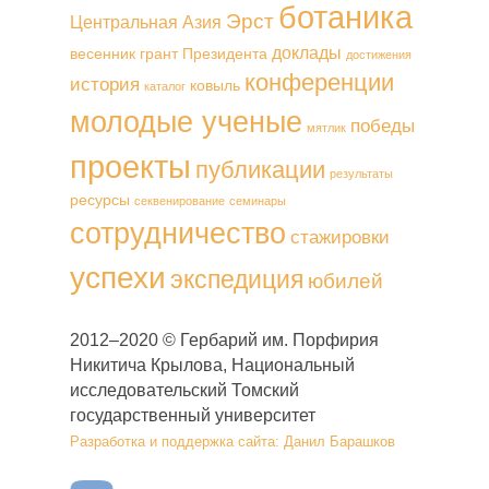
ботаника
Эрст
Центральная Азия
доклады
весенник
грант Президента
достижения
конференции
история
ковыль
каталог
молодые ученые
победы
мятлик
проекты
публикации
результаты
ресурсы
секвенирование
семинары
сотрудничество
стажировки
успехи
экспедиция
юбилей
2012–2020 © Гербарий им. Порфирия
Никитича Крылова, Национальный
исследовательский Томский
государственный университет
Разработка и поддержка сайта: Данил Барашков