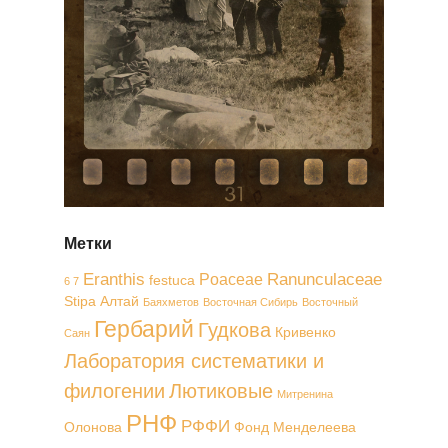
Метки
Eranthis
Ranunculaceae
Poaceae
festuca
6 7
Stipa
Алтай
Баяхметов
Восточная Сибирь
Восточный
Гербарий
Гудкова
Кривенко
Саян
Лаборатория систематики и
филогении
Лютиковые
Митренина
РНФ
РФФИ
Олонова
Фонд Менделеева