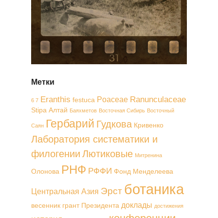
Метки
Eranthis
Ranunculaceae
Poaceae
festuca
6 7
Stipa
Алтай
Баяхметов
Восточная Сибирь
Восточный
Гербарий
Гудкова
Кривенко
Саян
Лаборатория систематики и
филогении
Лютиковые
Митренина
РНФ
РФФИ
Олонова
Фонд Менделеева
ботаника
Эрст
Центральная Азия
доклады
весенник
грант Президента
достижения