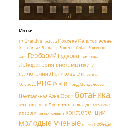
Метки
Eranthis
Ranunculaceae
Poaceae
festuca
6 7
Stipa
Алтай
Баяхметов
Восточная Сибирь
Восточный
Гербарий
Гудкова
Кривенко
Саян
Лаборатория систематики и
филогении
Лютиковые
Митренина
РНФ
РФФИ
Олонова
Фонд Менделеева
ботаника
Эрст
Центральная Азия
доклады
весенник
грант Президента
достижения
конференции
история
ковыль
каталог
молодые ученые
победы
мятлик