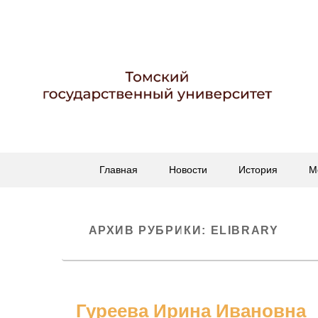
Гербарий имени пр
Гербарий
Основное
Перейти
Перейти
Главная
Новости
История
М
меню
к
к
основному
вторичному
содержимому
содержимому
АРХИВ РУБРИКИ:
ELIBRARY
Гуреева Ирина Ивановна