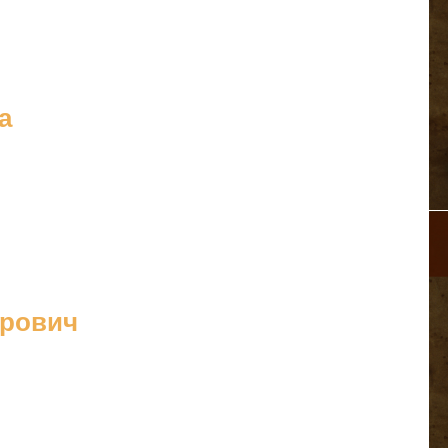
а
дрович