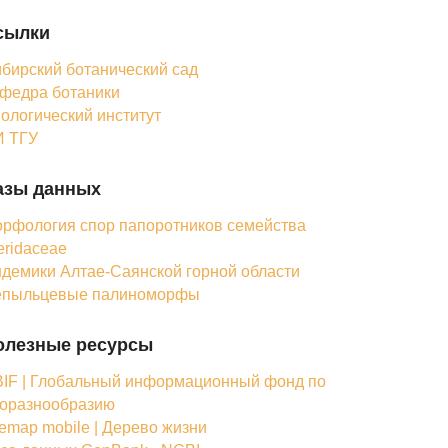
сылки
бирский ботанический сад
федра ботаники
ологический институт
 ТГУ
азы данных
рфология спор папоротников семейства
eridaceae
демики Алтае-Саянской горной области
епыльцевые палиноморфы
олезные ресурсы
IF | Глобальный информационный фонд по
оразнообразию
femap mobile | Дерево жизни