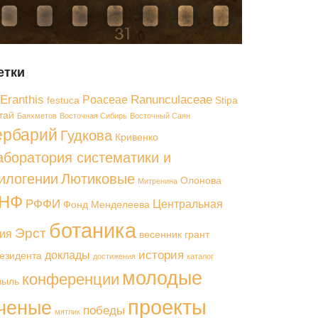
етки
Eranthis
Ranunculaceae
Poaceae
festuca
Stipa
тай
Баяхметов
Восточная Сибирь
Восточный Саян
ербарий
Гудкова
Кривенко
аборатория систематики и
илогении
Лютиковые
Олонова
Митренина
НФ
РФФИ
Центральная
Фонд Менделеева
ботаника
Эрст
ия
весенник
грант
история
доклады
езидента
достижения
каталог
молодые
конференции
выль
проекты
ченые
победы
мятлик