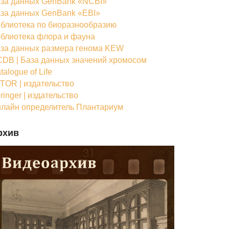
за данных GenBank «NCBI»
за данных GenBank «EBI»
блиотека по биоразнообразию
блиотека флора и фауна
за данных размера генома KEW
DB | База данных значений хромосом
talogue of Life
TOR | издательство
ringer | издательство
лайн определитель Плантариум
рхив