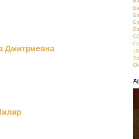
Ба
Ба
Би
Би
Ба
CC
Ca
а Дмитриевна
JS
Sp
Он
А
Пилар