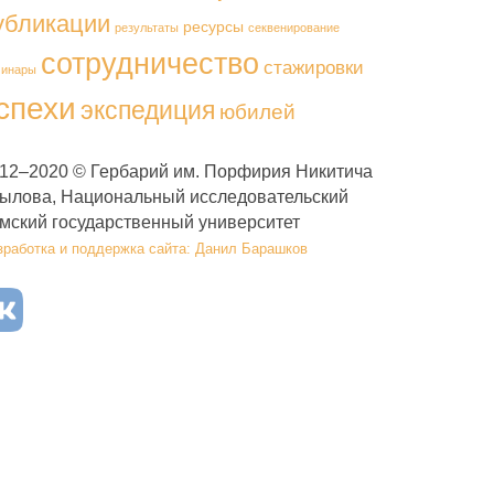
убликации
ресурсы
результаты
секвенирование
сотрудничество
стажировки
минары
спехи
экспедиция
юбилей
12–2020 © Гербарий им. Порфирия Никитича
ылова, Национальный исследовательский
мский государственный университет
зработка и поддержка сайта: Данил Барашков