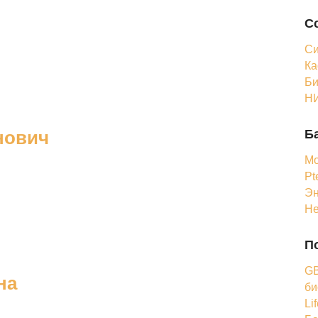
С
Си
Ка
Би
НИ
Б
нович
Мо
Pt
Эн
Н
П
GB
на
би
Li