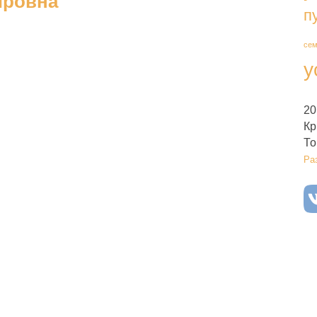
ировна
п
се
у
20
Кр
То
Ра