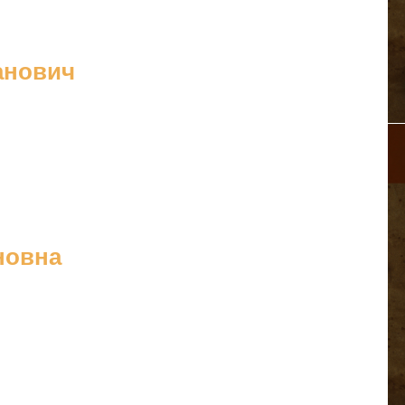
анович
новна