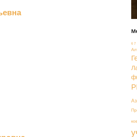
ьевна
М
6 7
Ал
Г
Л
ф
Р
Аз
Пр
ко
у