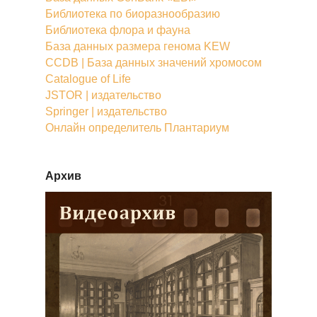
Библиотека по биоразнообразию
Библиотека флора и фауна
База данных размера генома KEW
CCDB | База данных значений хромосом
Catalogue of Life
JSTOR | издательство
Springer | издательство
Онлайн определитель Плантариум
Архив