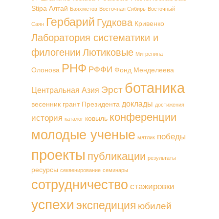
Stipa
Алтай
Баяхметов
Восточная Сибирь
Восточный
Гербарий
Гудкова
Кривенко
Саян
Лаборатория систематики и
филогении
Лютиковые
Митренина
РНФ
РФФИ
Олонова
Фонд Менделеева
ботаника
Эрст
Центральная Азия
доклады
весенник
грант Президента
достижения
конференции
история
ковыль
каталог
молодые ученые
победы
мятлик
проекты
публикации
результаты
ресурсы
секвенирование
семинары
сотрудничество
стажировки
успехи
экспедиция
юбилей