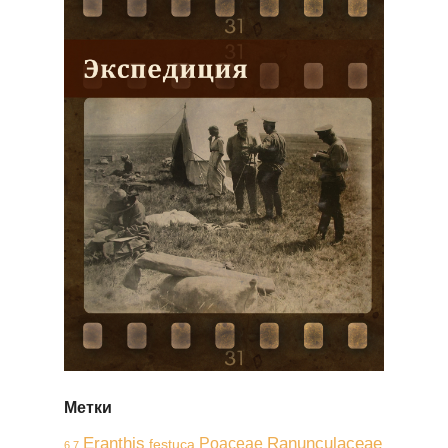
Метки
Eranthis
Ranunculaceae
Poaceae
festuca
6 7