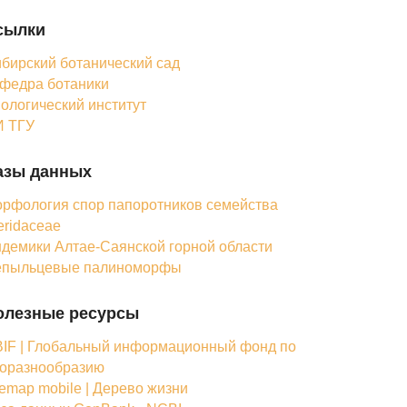
сылки
бирский ботанический сад
федра ботаники
ологический институт
 ТГУ
азы данных
рфология спор папоротников семейства
eridaceae
демики Алтае-Саянской горной области
епыльцевые палиноморфы
олезные ресурсы
IF | Глобальный информационный фонд по
оразнообразию
femap mobile | Дерево жизни