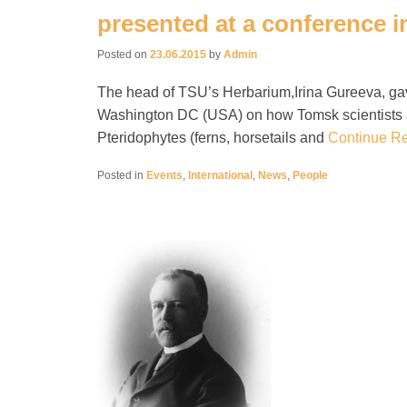
presented at a conference 
Posted on
23.06.2015
by
Admin
The head of TSU’s Herbarium,Irina Gureeva, gave
Washington DC (USA) on how Tomsk scientists al
Pteridophytes (ferns, horsetails and
Continue R
Posted in
Events
,
International
,
News
,
People