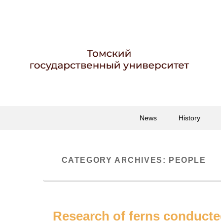
Гербарий имени пр
Гербарий
Primary
Skip
Skip
News
History
menu
to
to
primary
secondary
content
content
CATEGORY ARCHIVES:
PEOPLE
Research of ferns conducte