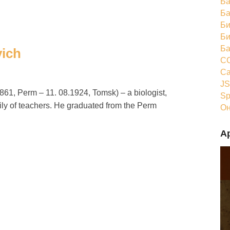
Ба
Ба
Би
Би
Ба
vich
CC
Ca
JS
861, Perm – 11. 08.1924, Tomsk) – a biologist,
Sp
amily of teachers. He graduated from the Perm
Он
А