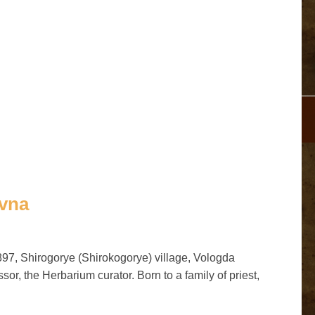
evna
897, Shirogorye (Shirokogorye) village, Vologda
sor, the Herbarium curator. Born to a family of priest,