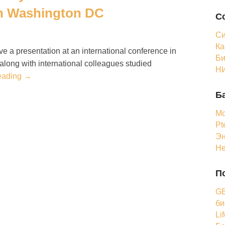
in Washington DC
С
Си
Ка
 a presentation at an international conference in
Би
ong with international colleagues studied
НИ
eading →
Б
Мо
Pt
Эн
Н
П
GB
би
Li