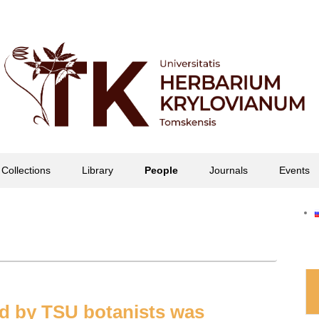
офессора П.Н. Крылова
Collections
Library
People
Journals
Events
d by TSU botanists was