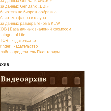
за данных GenBank «NCBI»
за данных GenBank «EBI»
блиотека по биоразнообразию
блиотека флора и фауна
за данных размера генома KEW
DB | База данных значений хромосом
talogue of Life
TOR | издательство
ringer | издательство
лайн определитель Плантариум
рхив