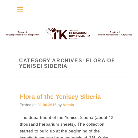
Гербарий имени
профессора П.Н. Крылова
Гербарий
CATEGORY ARCHIVES:
FLORA OF
YENISEI SIBERIA
Flora of the Yenisey Siberia
Posted on
01.06.2015
by
Admin
The department of the Yenisei Siberia (about 42
thousand herbarium sheets). The collection
started to build up at the beginning of the
twentieth century from materials of P.N. Krylov