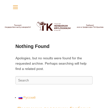
Гербарий имени
профессора П.Н. Крылова
Гербарий
Nothing Found
Apologies, but no results were found for the
requested archive. Perhaps searching will help
find a related post.
S
e
a
r
Русский
c
h